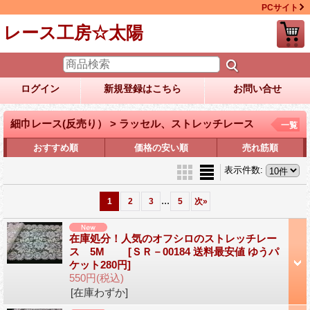
PCサイト
レース工房☆太陽
ログイン
新規登録はこちら
お問い合せ
細巾レース(反売り） > ラッセル、ストレッチレース
一覧
おすすめ順
価格の安い順
売れ筋順
表示件数
:
...
1
2
3
5
次
»
在庫処分！人気のオフシロのストレッチレー
ス 5M
[ＳＲ－00184 送料最安値 ゆうパ
ケット280円]
550円
(税込)
[在庫わずか]