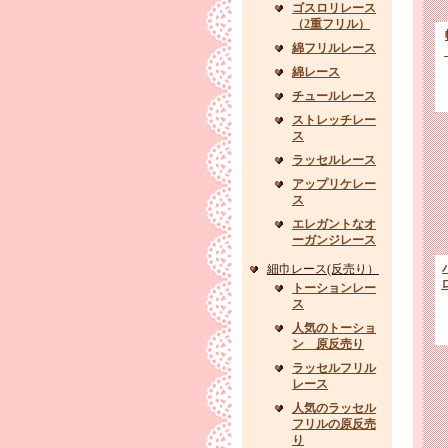
ゴスロリレース
（2重フリル）
綿フリルレース
綿レース
チュールレース
ストレッチレー
ス
ラッセルレース
アップリケレー
ス
エレガントなオ
ーガンジレース
細巾レース(反売り）
トーションレー
ス
人気のトーショ
ン 原反売り
ラッセルフリル
レース
人気のラッセル
フリルの原反売
り