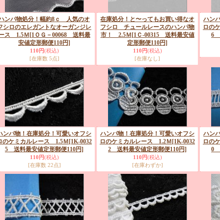
ハンパ物処分！幅約8ｃ 人気のオ
在庫処分！と〜ってもお買い得なオ
ハン
フシロのエレガントなオーガンジレ
フシロ チュールレースのハンパ物
ロのケ
ース 1.5Ｍ
[1ＯＧ－00068 送料最
市！ 2.5Ｍ
[1Ｃ-00315 送料最安値
6
安値定形郵便110円]
定形郵便110円]
110円
(税込)
110円
(税込)
[在庫数 5点]
[在庫なし]
ハンパ物！在庫処分！可愛いオフシ
ハンパ物！在庫処分！可愛いオフシ
ハン
ロのケミカルレース 1.5Ｍ
[1K-0032
ロのケミカルレース 1.2Ｍ
[1K-0032
ロのケ
5 送料最安値定形郵便110円]
2 送料最安値定形郵便110円]
0
110円
(税込)
110円
(税込)
[在庫数 22点]
[在庫わずか]