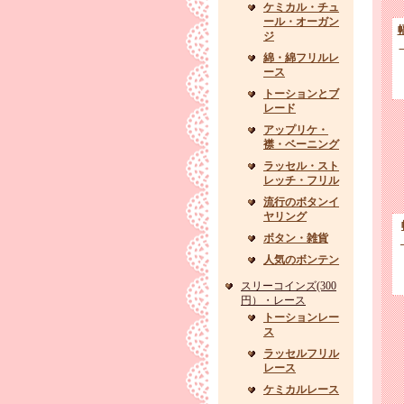
ケミカル・チュ
ール・オーガン
ジ
綿・綿フリルレ
ース
トーションとブ
レード
アップリケ・
襟・ベーニング
ラッセル・スト
レッチ・フリル
流行のボタンイ
ヤリング
ボタン・雑貨
人気のボンテン
スリーコインズ(300
円）・レース
トーションレー
ス
ラッセルフリル
レース
ケミカルレース