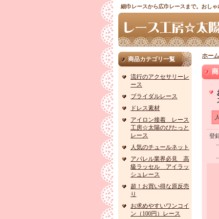
細巾レースから広巾レースまで。おしゃ
ホー
商品カテゴリ一覧
商
流行のアクセサリーレ
ース
ブライダルレース
ドレス素材
アイロン接着 レース
工房☆太陽のぴたっと
レース
登
人気のチュールネット
アパレル業界必見 高
級ラッセル アイラッ
シュレース
超！お買い得な原反売
り
お求めやすいワンコイ
ン（100円）レース