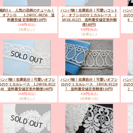
幅約3ｃ 人気の花柄のチュール！
ハンパ物！在庫処分！可愛いコット
ハン
オフシロ 1.2Ｍ
[1C-00256 送
ン・オフシロのケミカルレース 1
ロの
料最安値 定形郵便110円]
Ｍ
[1K-01225 送料最安値定形外郵
0
便140円]
110円
(税込)
[在庫なし]
110円
(税込)
[在庫なし]
ハンパ物！在庫処分！可愛いオフシ
ハンパ物！在庫処分！可愛いオフシ
ハン
ロのケミカルレース 1.2Ｍ
[1K-0122
ロのケミカルレース 1Ｍ
[1K-01224
ロの
48 送料最安値定形外郵便140円]
7 送料最安値定形郵便110円]
2
110円
(税込)
110円
(税込)
[在庫なし]
[在庫数 4点]