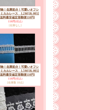
パ物！在庫処分！可愛いオフシ
ミカルレース 1.2Ｍ
[1K-0032
 送料最安値定形郵便110円]
110円
(税込)
[在庫なし]
パ物！在庫処分！可愛いオフシ
ミカルレース 1.5Ｍ
[1K-0032
 送料最安値定形郵便110円]
110円
(税込)
[在庫数 18点]