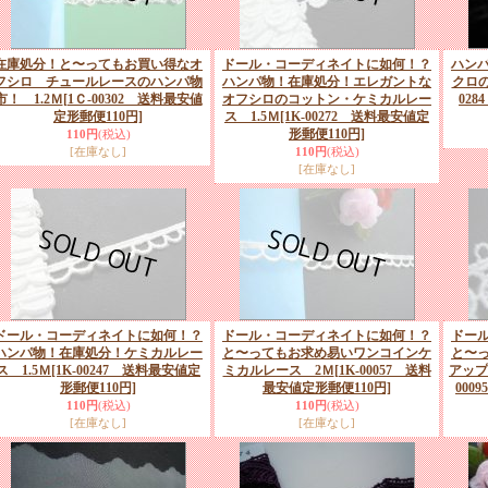
在庫処分！と〜ってもお買い得なオ
ドール・コーディネイトに如何！？
ハン
フシロ チュールレースのハンパ物
ハンパ物！在庫処分！エレガントな
クロ
市！ 1.2Ｍ
[1Ｃ-00302 送料最安値
オフシロのコットン・ケミカルレー
02
定形郵便110円]
ス 1.5Ｍ
[1K-00272 送料最安値定
形郵便110円]
110円
(税込)
[在庫なし]
110円
(税込)
[在庫なし]
ドール・コーディネイトに如何！？
ドール・コーディネイトに如何！？
ドー
ハンパ物！在庫処分！ケミカルレー
と〜ってもお求め易いワンコインケ
と〜
ス 1.5Ｍ
[1K-00247 送料最安値定
ミカルレース 2Ｍ
[1K-00057 送料
アップ
形郵便110円]
最安値定形郵便110円]
000
110円
(税込)
110円
(税込)
[在庫なし]
[在庫なし]