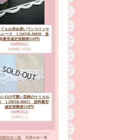
ってもお求め易いワンコインケ
レース 1.2Ｍ
[1K-00038 送
料最安値定形郵便110円]
110円
(税込)
[在庫数 140点]
のシロの可愛い花柄のケミカル
 1.2M
[1K-00015 送料最安
値定形郵便110円]
110円
(税込)
[在庫なし]
説明付き一覧
写真のみ一覧