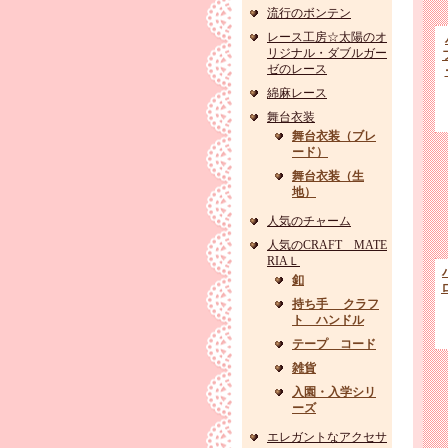
流行のボンテン
レース工房☆太陽のオ
リジナル・ダブルガー
ゼのレース
綿麻レース
舞台衣装
舞台衣装（ブレ
ード）
舞台衣装（生
地）
人気のチャーム
人気のCRAFT MATE
RIAＬ
釦
持ち手 クラフ
ト ハンドル
テープ コード
雑貨
入園・入学シリ
ーズ
エレガントなアクセサ