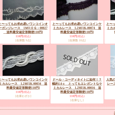
と〜ってもお求め易いワンコインオ
と〜ってもお求め易いワンコインケ
と〜
ーガンジレース 1Ｍ
[1ＯＧ－00027
ミカルレース 1.2Ｍ
[1K-00074 送
ミカル
送料最安値定形郵便110円]
料最安値定形郵便110円]
110円
(税込)
110円
(税込)
[在庫数 9点]
[在庫数 18点]
と〜ってもお求め易いワンコインケ
ドール・コーディネイトに如何！？
人気
ミカルレース 1.2Ｍ
[1K-00034 送
幅約1.6ｃ とってもエレガントなケ
レース
料最安値定形郵便110円]
ミカルレース 1.2M
[1K-00016 送
料最安値定形郵便110円]
110円
(税込)
[在庫わずか]
110円
(税込)
[在庫なし]