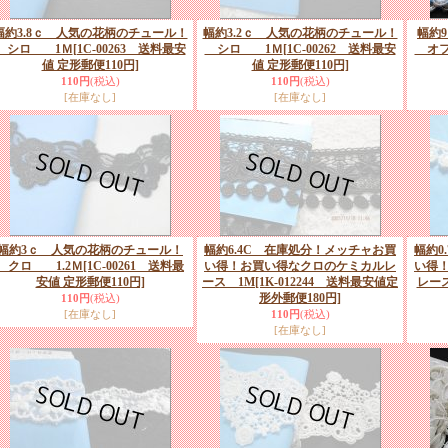
幅約3.8ｃ 人気の花柄のチュール！
幅約3.2ｃ 人気の花柄のチュール！
幅約
シロ 1Ｍ
[1C-00263 送料最安
シロ 1Ｍ
[1C-00262 送料最安
オフ
値 定形郵便110円]
値 定形郵便110円]
110円
(税込)
110円
(税込)
[在庫なし]
[在庫なし]
幅約3ｃ 人気の花柄のチュール！
幅約6.4C 在庫処分！メッチャお買
幅約0
クロ 1.2Ｍ
[1C-00261 送料最
い得！お買い得なクロのケミカルレ
い得
安値 定形郵便110円]
ース 1M
[1K-012244 送料最安値定
レース
形外郵便180円]
110円
(税込)
[在庫なし]
110円
(税込)
[在庫なし]