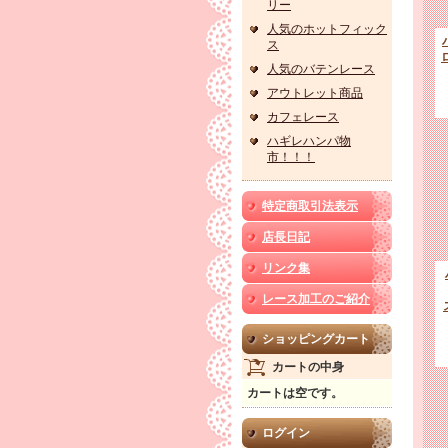
リー
人気のホットフィック
ス
人気のバテンレース
アウトレット商品
カフェレース
ハギレハンパ物
市！！！
特定商取引法表示
店長日記
リンク集
レース加工のご紹介
ショッピングカート
カートの中身
カートは空です。
ログイン