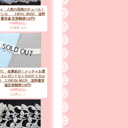
9ｃ 人気の花柄のチュール！
シロ 1Ｍ
[1C-00265 送料
最安値 定形郵便110円]
110円
(税込)
[在庫数 4点]
.7C 在庫処分！メッチャお買
！エレガントなシロのケミカル
 1.5M
[1K-00229 送料最安
値定形郵便110円]
110円
(税込)
[在庫なし]