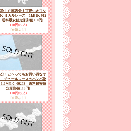
パ物！在庫処分！可愛いオフシ
綿ケミカルレース 1Ｍ
[1K-012
4 送料最安値定形郵便110円]
110円
(税込)
[在庫なし]
処分！と〜ってもお買い得なオ
ロ チュールレースのハンパ物
1.5Ｍ
[1Ｃ-00258 送料最安値
定形郵便110円]
110円
(税込)
[在庫なし]