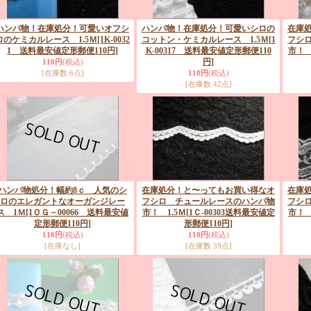
ハンパ物！在庫処分！可愛いオフシ
ハンパ物！在庫処分！可愛いシロの
在庫
ロのケミカルレース 1.5Ｍ
[1K-0032
コットン・ケミカルレース 1.5Ｍ
[1
フシ
1 送料最安値定形郵便110円]
K-00317 送料最安値定形郵便110
市！ 
円]
110円
(税込)
[在庫数 6点]
110円
(税込)
[在庫数 42点]
ハンパ物処分！幅約8ｃ 人気のシ
在庫処分！と〜ってもお買い得なオ
在庫
ロのエレガントなオーガンジレー
フシロ チュールレースのハンパ物
フシ
ス 1Ｍ
[1ＯＧ－00066 送料最安値
市！ 1.5Ｍ
[1Ｃ-00303送料最安値定
市！ 
定形郵便110円]
形郵便110円]
110円
(税込)
110円
(税込)
[在庫なし]
[在庫数 39点]