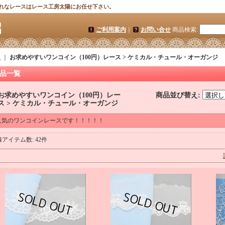
れなレースはレース工房太陽にお任せ下さい。
ご利用案内
｜
お問い合せ
商品検索
:
ム
｜
お求めやすいワンコイン（100円）レース > ケミカル・チュール・オーガンジ
品一覧
お求めやすいワンコイン（100円）レー
商品並び替え
:
ス > ケミカル・チュール・オーガンジ
人気のワンコインレースです！！！！！
録アイテム数
:
42件