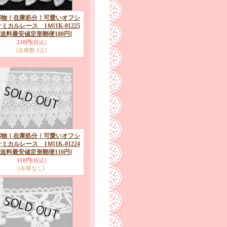
パ物！在庫処分！可愛いオフシ
ケミカルレース 1Ｍ
[1K-01225
 送料最安値定形郵便180円]
220円
(税込)
[在庫数 9点]
パ物！在庫処分！可愛いオフシ
ケミカルレース 1Ｍ
[1K-01224
 送料最安値定形郵便110円]
110円
(税込)
[在庫なし]