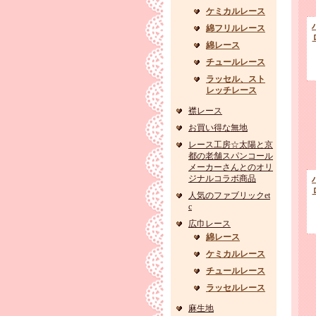
ケミカルレース
綿フリルレース
綿レース
チュールレース
ラッセル、スト
レッチレース
襟レース
お買い得な無地
レース工房☆太陽と京
都の老舗スパンコール
メーカーさんとのオリ
ジナルコラボ商品
人気のファブリックet
c
広巾レース
綿レース
ケミカルレース
チュールレース
ラッセルレース
麻生地