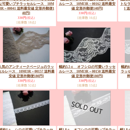
な可愛いプチラッセルレース 10M
ルレース 10M
[3R－00162 送料最安
トな
[3R－00041 送料最安値 定形外郵便1
値 定形外郵便140円]
1 
40円]
330円
(税込)
330円
(税込)
[在庫数 16点]
[在庫数 18点]
人気のアンティークベージュのラッ
幅約5.5ｃ オフシロの可愛いラッセ
幅約
セルレース 10M
[3R－00157 送料最
ルレース 10M
[3R－00150 送料最安
ラッ
安値 定形外郵便180円]
値 定形外郵便180円]
料
330円
(税込)
330円
(税込)
[在庫数 52点]
[在庫数 13点]
幅約1ｃ シロの可愛いプチラッセ
幅1.8ｃ オフシロの可愛いプチラッ
幅1.