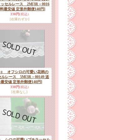
ラッセルレース 2M
[3R－0016
送料最安値 定形外郵便140円]
330円
(税込)
[在庫わずか]
6ｃ オフシロの可愛い花柄の
セルレース 5M
[3R－00149 送
最安値 定形外郵便140円]
330円
(税込)
[在庫なし]
8ｃ シロの可愛いプチラッセル