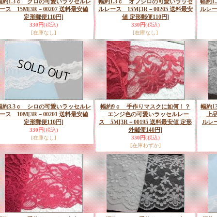
幅約1.3ｃ クロの可愛いラッセルレ
幅約1.3ｃ オフシロの可愛いラッセ
幅約1
ース 15M
[3R－00207 送料最安値
ルレース 15M
[3R－00205 送料最安
ルレー
定形郵便110円]
値 定形郵便110円]
330円
(税込)
330円
(税込)
[在庫なし]
[在庫なし]
幅約3.3ｃ シロの可愛いラッセルレ
幅約9ｃ 手作りマスクに如何！？
幅約1
ース 10M
[3R－00201 送料最安値
エンジ色の可愛いラッセルレー
上品
定形郵便110円]
ス 5M
[3R－00195 送料最安値 定形
ルレ
外郵便140円]
330円
(税込)
[在庫なし]
330円
(税込)
[在庫わずか]