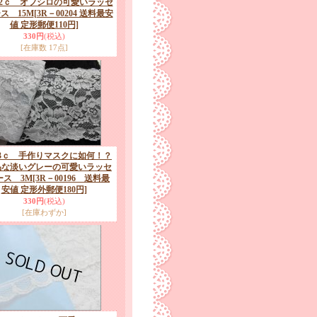
.2ｃ オフシロの可愛いラッセ
ス 15M
[3R－00204 送料最安
値 定形郵便110円]
330円
(税込)
[在庫数 17点]
3ｃ 手作りマスクに如何！？
な淡いグレーの可愛いラッセ
ース 3M
[3R－00196 送料最
安値 定形外郵便180円]
330円
(税込)
[在庫わずか]