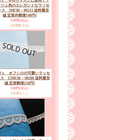
3ｃ 手作りマスクに如何！？
ジュ色のエレガントなラッセ
ース 5M
[3R－00215 送料最安
値 定形外郵便140円]
330円
(税込)
[在庫数 9点]
.2ｃ オフシロの可愛いラッセ
ス 15M
[3R－00208 送料最安
値 定形郵便110円]
330円
(税込)
[在庫なし]