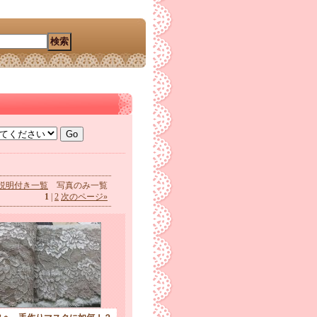
説明付き一覧
写真のみ一覧
1
|
2
次のページ
»