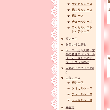
ケミカルレース
綿フリルレース
綿レース
チュールレース
ラッセル、スト
レッチレース
襟レース
お買い得な無地
レース工房☆太陽と京
都の老舗スパンコール
メーカーさんとのオリ
ジナルコラボ商品
人気のファブリックet
c
広巾レース
綿レース
ケミカルレース
チュールレース
ラッセルレース
麻生地