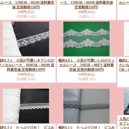
ルレース 15M
[3R－00199 送料最安
ース 15M
[3R－00190 送料最安値
ルレー
値 定形郵便110円]
定形郵便110円]
330円
(税込)
330円
(税込)
[在庫数 14点]
[在庫なし]
幅約1.3ｃ 小花が可愛いオフシロの
幅約4.8ｃ 小花が可愛いシロのラッ
幅約1
ラッセルレース 10M
[3R－00188 送
セルレース 5M
[3R－00071 送料最
たい
料最安値 定形郵便110円]
安値 定形外郵便180円]
[3R－
330円
(税込)
330円
(税込)
[在庫数 20点]
[在庫数 4点]
人気
オフ
幅約1.1ｃ たっぷり15Ｍ！ ピコみ
幅約1.1ｃ たっぷり15Ｍ！ ピコみ
ッセ