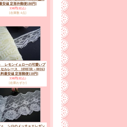
最安値 定形外郵便180円]
330円
(税込)
[在庫数 4点]
5ｃ レモンイェローの可愛いプ
セルレース 10M
[3R－00163
料最安値 定形郵便110円]
330円
(税込)
[在庫わずか]
2ｃ シロのメッチャエレガン