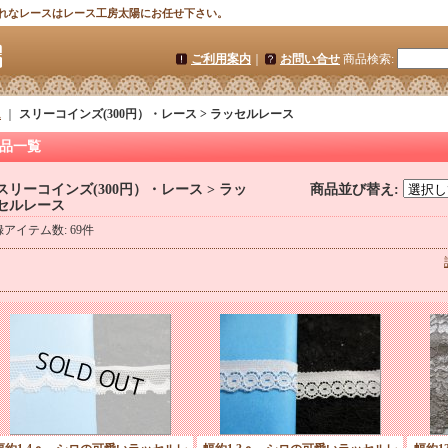
れなレースはレース工房太陽にお任せ下さい。
ご利用案内
｜
お問い合せ
商品検索
:
ム
｜
スリーコインズ(300円）・レース > ラッセルレース
品一覧
スリーコインズ(300円）・レース > ラッ
商品並び替え
:
セルレース
録アイテム数
:
69件