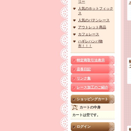
リー
人気のホットフィック
ス
人気のバテンレース
アウトレット商品
カフェレース
ハギレハンパ物
市！！！
特定商取引法表示
店長日記
リンク集
レース加工のご紹介
ショッピングカート
カートの中身
カートは空です。
ログイン