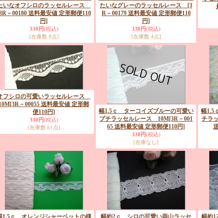
たいなオフシロのラッセルレース
たいなグレーのラッセルレース
[3
[3R－00180 送料最安値 定形郵便110
R－00179 送料最安値 定形郵便110
円]
円]
330円
(税込)
330円
(税込)
[在庫数 8点]
[在庫数 4点]
オフシロの可愛いラッセルレース
10M
[3R－00055 送料最安値 定形郵
幅1.5ｃ ターコイズブルーの可愛い
幅1.
便110円]
プチラッセルレース 10M
[3R－001
チラッ
330円
(税込)
65 送料最安値 定形郵便110円]
送
[在庫数 61点]
330円
(税込)
[在庫なし]
幅1.5ｃ オレンジシャーベットの様
幅約2ｃ シロの可愛い両山ラッセ
幅約1