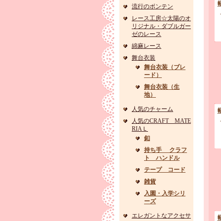
流行のボンテン
レース工房☆太陽のオ
リジナル・ダブルガー
ゼのレース
綿麻レース
舞台衣装
舞台衣装（ブレ
ード）
舞台衣装（生
地）
人気のチャーム
人気のCRAFT MATE
RIAＬ
釦
持ち手 クラフ
ト ハンドル
テープ コード
雑貨
入園・入学シリ
ーズ
エレガントなアクセサ