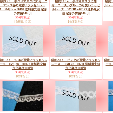
幅約9.5ｃ 手作りマスクに如何！？
幅約13.5ｃ 手作りマスクに如
幅約
エンジ色の可愛いラッセルレー
何！？ 淡いブルーの可愛いラッセ
ルレー
ス 5M
[3R－00194 送料最安値 定形
ルレース 3M
[3R－00193 送料最安
外郵便140円]
値 定形外郵便140円]
330円
(税込)
330円
(税込)
[在庫数 12点]
[在庫数 8点]
幅約1.2ｃ シロの可愛いラッセルレ
幅約2.8ｃ ピンクの可愛いラッセル
幅約1
ース 15M
[3R－00077 送料最安値
レース 10M
[3R－00211 送料最安値
ース 
定形郵便110円]
定形郵便110円]
330円
(税込)
330円
(税込)
[在庫なし]
[在庫なし]