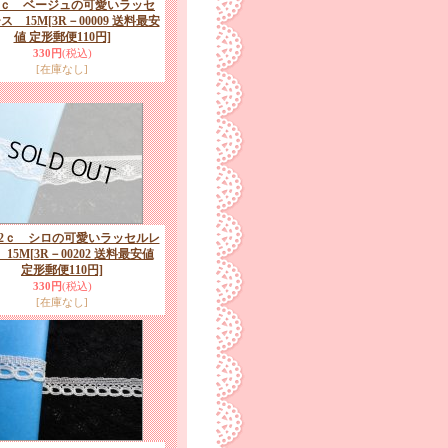
1ｃ ベージュの可愛いラッセ
ス 15M
[3R－00009 送料最安
値 定形郵便110円]
330円
(税込)
[在庫なし]
.2ｃ シロの可愛いラッセルレ
15M
[3R－00202 送料最安値
定形郵便110円]
330円
(税込)
[在庫なし]