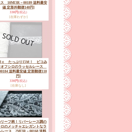
ス 10M
[3R－00189 送料最安
値 定形外郵便140円]
330円
(税込)
[在庫わずか]
.3ｃ たっぷり15Ｍ！ ピコみ
なオフシロのラッセルレース
00184 送料最安値 定形郵便110
円]
330円
(税込)
[在庫なし]
のリーフ柄！リバーレース調の
シロのメッチャエレガントなラ
ルレース 2M
[3R－00168 送料