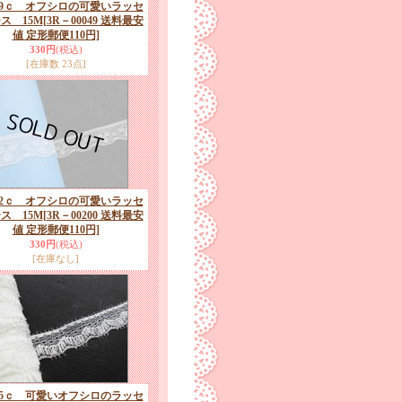
.9ｃ オフシロの可愛いラッセ
ス 15M
[3R－00049 送料最安
値 定形郵便110円]
330円
(税込)
[在庫数 23点]
.2ｃ オフシロの可愛いラッセ
ス 15M
[3R－00200 送料最安
値 定形郵便110円]
330円
(税込)
[在庫なし]
.5ｃ 可愛いオフシロのラッセ