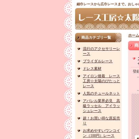
細巾レースから広巾レースまで。おしゃ
ホー
商品カテゴリ一覧
商
流行のアクセサリーレ
ース
ブライダルレース
ドレス素材
登
アイロン接着 レース
工房☆太陽のぴたっと
レース
人気のチュールネット
アパレル業界必見 高
級ラッセル アイラッ
シュレース
超！お買い得な原反売
り
お求めやすいワンコイ
ン（100円）レース