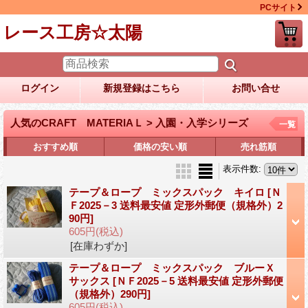
PCサイト
レース工房☆太陽
ログイン
新規登録はこちら
お問い合せ
人気のCRAFT MATERIAＬ > 入園・入学シリーズ
一覧
おすすめ順
価格の安い順
売れ筋順
表示件数
:
テープ＆ロープ ミックスパック キイロ
[Ｎ
Ｆ2025－3 送料最安値 定形外郵便（規格外）2
90円]
605円
(税込)
[在庫わずか]
テープ＆ロープ ミックスパック ブルーＸ
サックス
[ＮＦ2025－5 送料最安値 定形外郵便
（規格外）290円]
605円
(税込)