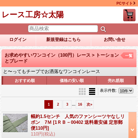
PCサイト
レース工房☆太陽
ログイン
新規登録はこちら
お問い合せ
お求めやすいワンコイン（100円）レース > トーション
一覧
とブレード
と〜ってもチープでお洒落なワンコインレース
おすすめ順
価格の安い順
売れ筋順
表示件数
:
...
1
2
3
16
次
»
幅約1.5センチ 人気のファンシーツヤなしリ
ボン 7Ｍ
[1ＲＢ－00402 送料最安値 定形郵
便110円]
110円
(税込)