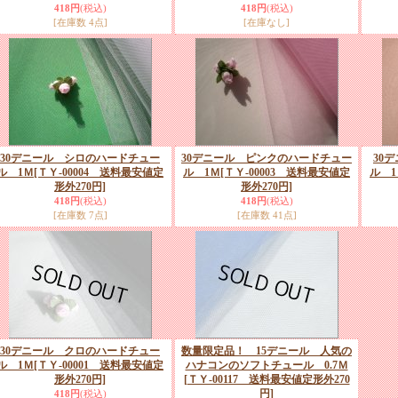
418円
(税込)
418円
(税込)
[在庫数 4点]
[在庫なし]
30デニール シロのハードチュー
30デニール ピンクのハードチュー
30
ル 1Ｍ
[ＴＹ-00004 送料最安値定
ル 1Ｍ
[ＴＹ-00003 送料最安値定
ル 1
形外270円]
形外270円]
418円
(税込)
418円
(税込)
[在庫数 7点]
[在庫数 41点]
30デニール クロのハードチュー
数量限定品！ 15デニール 人気の
ル 1Ｍ
[ＴＹ-00001 送料最安値定
ハナコンのソフトチュール 0.7Ｍ
形外270円]
[ＴＹ-00117 送料最安値定形外270
円]
418円
(税込)