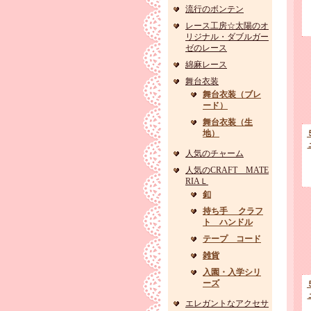
流行のボンテン
レース工房☆太陽のオ
リジナル・ダブルガー
ゼのレース
綿麻レース
舞台衣装
舞台衣装（ブレ
ード）
舞台衣装（生
地）
人気のチャーム
人気のCRAFT MATE
RIAＬ
釦
持ち手 クラフ
ト ハンドル
テープ コード
雑貨
入園・入学シリ
ーズ
エレガントなアクセサ