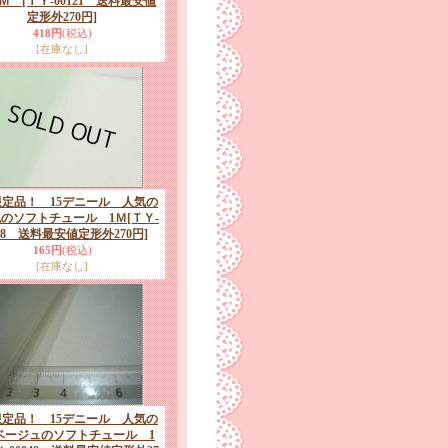
1Ｍ
[ＴＹ-00121 送料最安値
定形外270円]
418円
(税込)
[在庫なし]
定品！ 15デニール 人気の
のソフトチュール 1Ｍ
[ＴＹ-
118 送料最安値定形外270円]
165円
(税込)
[在庫なし]
定品！ 15デニール 人気の
ベージュのソフトチュール 1