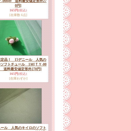
Ｙ-00049 送料最安値定形外27
0円]
165円
(税込)
[在庫数 6点]
定品！ 15デニール 人気の
ソフトチュール 1Ｍ
[ＴＹ-00
35 送料最安値定形外270円]
165円
(税込)
[在庫わずか]
ニール 人気のキイロのソフト