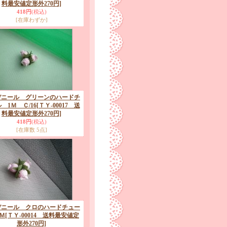
料最安値定形外270円]
418円
(税込)
[在庫わずか]
デニール グリーンのハードチ
 1Ｍ Ｃ/16
[ＴＹ-00017 送
料最安値定形外270円]
418円
(税込)
[在庫数 5点]
デニール クロのハードチュー
Ｍ
[ＴＹ-00014 送料最安値定
形外270円]