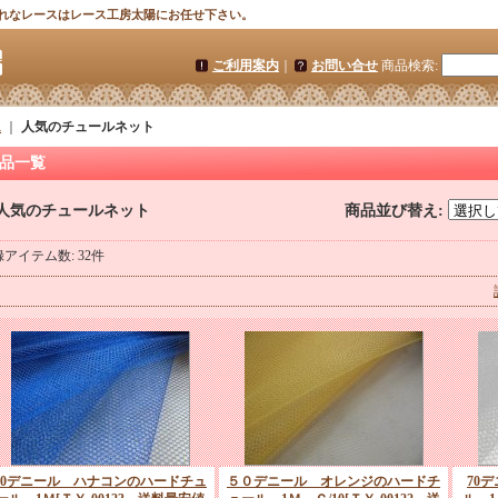
れなレースはレース工房太陽にお任せ下さい。
ご利用案内
｜
お問い合せ
商品検索
:
ム
｜
人気のチュールネット
品一覧
人気のチュールネット
商品並び替え
:
録アイテム数
:
32件
30デニール ハナコンのハードチュ
５０デニール オレンジのハードチ
70