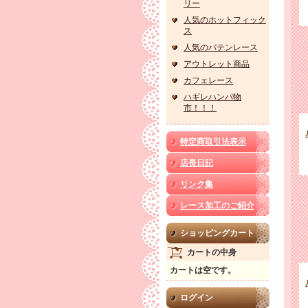
リー
人気のホットフィック
ス
人気のバテンレース
アウトレット商品
カフェレース
ハギレハンパ物
市！！！
特定商取引法表示
店長日記
リンク集
レース加工のご紹介
ショッピングカート
カートの中身
カートは空です。
ログイン