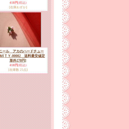
418円
(税込)
[在庫わずか]
デニール アカのハードチュー
Ｍ
[ＴＹ-00002 送料最安値定
形外270円]
418円
(税込)
[在庫数 25点]