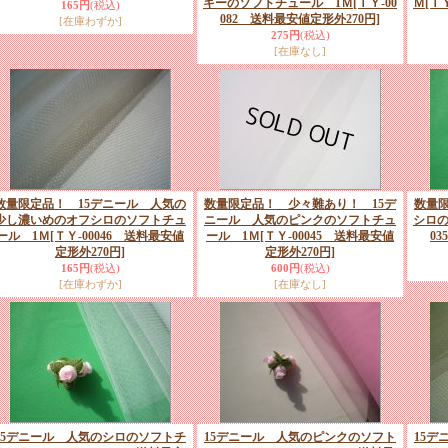
キーのソフトチュール 1Ｍ
[ＴＹ-00
Ｍ
[Ｔ
165円
(税込)
082 送料最安値定形外270円]
[在庫わずか]
275円
(税込)
[在庫なし]
数量限定品！ 15デニール 人気の
数量限定品！ 少々難あり！ 15デ
数量限
少し濃いめのオフシロのソフトチュ
ニール 人気のピンクのソフトチュ
シロの
ール 1Ｍ
[ＴＹ-00046 送料最安値
ール 1Ｍ
[ＴＹ-00045 送料最安値
0
定形外270円]
定形外270円]
165円
(税込)
600円
(税込)
[在庫わずか]
[在庫なし]
15デニール 人気のシロのソフトチ
15デニール 人気のピンクのソフト
15デ