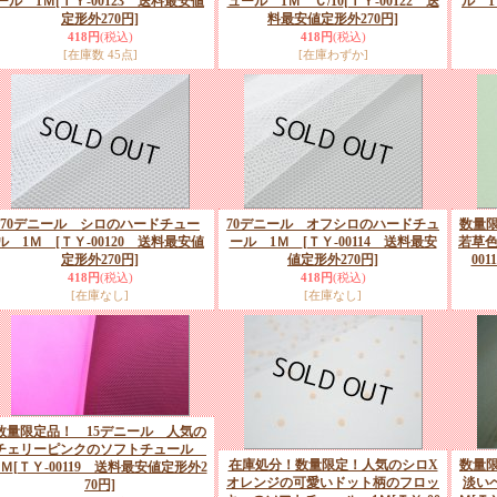
ール 1Ｍ
[ＴＹ-00123 送料最安値
ュール 1Ｍ Ｃ/10
[ＴＹ-00122 送
ル 
定形外270円]
料最安値定形外270円]
418円
(税込)
418円
(税込)
[在庫数 45点]
[在庫わずか]
70デニール シロのハードチュー
70デニール オフシロのハードチュ
数量限
ル 1Ｍ
[ＴＹ-00120 送料最安値
ール 1Ｍ
[ＴＹ-00114 送料最安
若草色
定形外270円]
値定形外270円]
00
418円
(税込)
418円
(税込)
[在庫なし]
[在庫なし]
数量限定品！ 15デニール 人気の
チェリーピンクのソフトチュール
在庫処分！数量限定！人気のシロX
数量限
1Ｍ
[ＴＹ-00119 送料最安値定形外2
オレンジの可愛いドット柄のフロッ
淡い
70円]