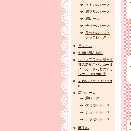
ケミカルレース
綿フリルレース
綿レース
チュールレース
ラッセル、スト
レッチレース
襟レース
お買い得な無地
レース工房☆太陽と京
都の老舗スパンコール
メーカーさんとのオリ
ジナルコラボ商品
人気のファブリックet
c
広巾レース
綿レース
ケミカルレース
チュールレース
ラッセルレース
麻生地