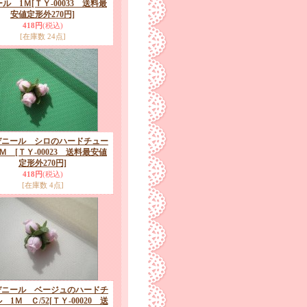
ール 1Ｍ
[ＴＹ-00033 送料最
安値定形外270円]
418円
(税込)
[在庫数 24点]
デニール シロのハードチュー
1Ｍ
[ＴＹ-00023 送料最安値
定形外270円]
418円
(税込)
[在庫数 4点]
デニール ベージュのハードチ
 1Ｍ Ｃ/52
[ＴＹ-00020 送