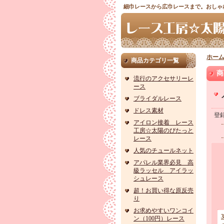
細巾レースから広巾レースまで。おしゃ
ホー
商品カテゴリ一覧
商
流行のアクセサリーレ
ース
ブライダルレース
ドレス素材
登
アイロン接着 レース
工房☆太陽のぴたっと
レース
人気のチュールネット
アパレル業界必見 高
級ラッセル アイラッ
シュレース
超！お買い得な原反売
り
お求めやすいワンコイ
ン（100円）レース