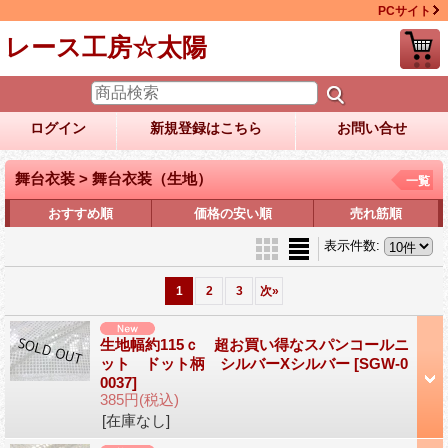
PCサイト
レース工房☆太陽
ログイン
新規登録はこちら
お問い合せ
舞台衣装 > 舞台衣装（生地）
一覧
おすすめ順
価格の安い順
売れ筋順
表示件数
:
1
2
3
次
»
生地幅約115ｃ 超お買い得なスパンコールニ
ット ドット柄 シルバーXシルバー
[SGW-0
0037]
385円
(税込)
[在庫なし]