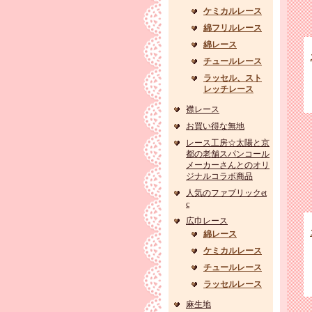
ケミカルレース
綿フリルレース
綿レース
チュールレース
ラッセル、スト
レッチレース
襟レース
お買い得な無地
レース工房☆太陽と京
都の老舗スパンコール
メーカーさんとのオリ
ジナルコラボ商品
人気のファブリックet
c
広巾レース
綿レース
ケミカルレース
チュールレース
ラッセルレース
麻生地