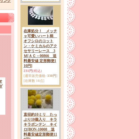
プリング
在庫処分！ メッチ
ャ可愛いハート柄
オフシロのコット
ン・ケミカルのアク
セサリーレース 3
Ｍ
[ＡＣ－00866 送
料最安値 定形郵便1
10円]
231円
(税込)
[通常販売価格
:
330円
]
[在庫数 16点]
オ
ダ
直径約10ミリ たっ
ぷり10個入り キラ
キラボンテン キイ
ロ
[BON-10008 送
料最安値定形郵便11