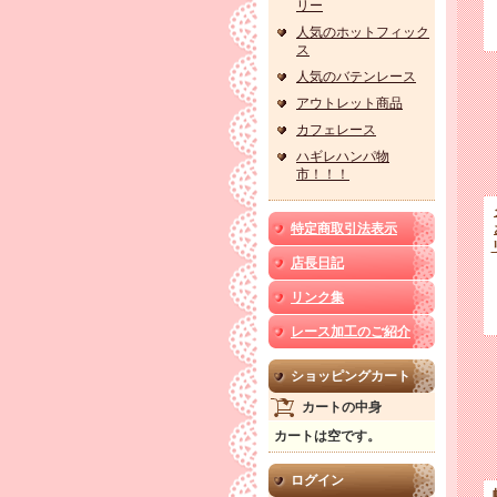
リー
人気のホットフィック
ス
人気のバテンレース
アウトレット商品
カフェレース
ハギレハンパ物
市！！！
特定商取引法表示
店長日記
リンク集
レース加工のご紹介
ショッピングカート
カートの中身
カートは空です。
ログイン