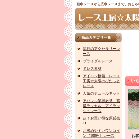
細巾レースから広巾レースまで。おしゃ
商品カテゴリ一覧
流行のアクセサリーレ
ース
ブライダルレース
ドレス素材
アイロン接着 レース
い
工房☆太陽のぴたっと
レース
人気のチュールネット
アパレル業界必見 高
級ラッセル アイラッ
シュレース
超！お買い得な原反売
り
お求めやすいワンコイ
ン（100円）レース
お客