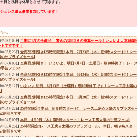
土日と祝日は休業とさせて頂きます。
シュレス還元事業参加しています！
 New
26年08月04日
半期に1度の全商品、 驚きの3割引きの決算セール！いよいよよ本日朝
ートですです！
26年07月23日
全商品2割引き❗25時間限定❗ 本日、7月23日（木）朝9時スタート❗！レ
陽のサプライズセール❗
26年07月03日
全商品2割引き！ いよいよ、明日7月4日（土曜日）朝10時終了！ レー
の手芸フェス❗
26年06月24日
全商品2割引き❗25時間限定❗ 本日、6月24日（水）朝9時スタート❗！レ
陽のサプライズセール❗
26年06月12日
いよいよ 明日、6月13日（土曜日）朝10時終了です！レース工房太陽
❗
26年05月20日
全商品2割引き❗25時間限定❗ 本日、5月20日（水）朝9時スタート❗！レ
陽のサプライズセール❗
26年04月22日
25時間限定❗ 本日、朝９時スタート❗ レース工房☆太陽のサプラズセ
品2割引きです！
26年04月09日
本日、4月9日（木）朝9時スタート！レース工房太陽の手芸フェス❗
26年03月26日
25時間限定❗レース工房☆太陽のサプラズセール、 本日、朝９時スター
品2割引きです！