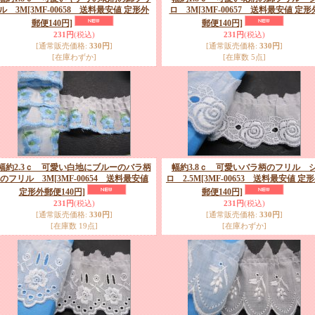
ル 3M
[3MF-00658 送料最安値 定形外
ロ 3M
[3MF-00657 送料最安値 定形
郵便140円]
郵便140円]
231円
(税込)
231円
(税込)
[通常販売価格
:
330円
]
[通常販売価格
:
330円
]
[在庫わずか]
[在庫数 5点]
幅約2.3ｃ 可愛い白地にブルーのバラ柄
幅約3.8ｃ 可愛いバラ柄のフリル 
のフリル 3M
[3MF-00654 送料最安値
ロ 2.5M
[3MF-00653 送料最安値 定
定形外郵便140円]
郵便140円]
231円
(税込)
231円
(税込)
[通常販売価格
:
330円
]
[通常販売価格
:
330円
]
[在庫数 19点]
[在庫わずか]