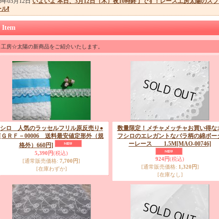
26年03月12日
いよいよ 本日、3月12日（木）夜10時終了です！レース工房太陽のス
ル❗
 Item
ス工房☆太陽の新商品をご紹介いたします。
シロ 人気のラッセルフリル原反売り●
数量限定！メチャメッチャお買い得な
[ＧＲＦ－00006 送料最安値定形外（規
フシロのエレガントなバラ柄の綿ボー
ーレース 1.5M
[MAO-00746]
格外）660円]
5,390円
(税込)
924円
(税込)
[通常販売価格
:
7,700円
]
[通常販売価格
:
1,320円
]
[在庫わずか]
[在庫なし]