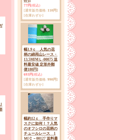
0円]
77円
(税込)
[通常販売価格
:
110円
]
[在庫わずか]
ガ
幅1.9ｃ 人気の花
柄の綿両山レース・
13.5M
[MＬ-00075 送
料最安値 定形外郵
便180円]
693円
(税込)
[通常販売価格
:
990円
]
[在庫わずか]
リ
形
幅約12ｃ 手作りマ
スクに如何！？人気
のオフシロの花柄の
チュールレース 1
Ｍ
[Ｃ－00127 送料最