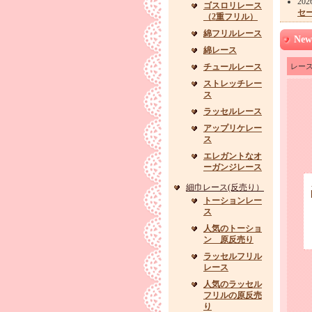
20
ゴスロリレース
セー
（2重フリル）
綿フリルレース
New
綿レース
チュールレース
レー
ストレッチレー
ス
ラッセルレース
アップリケレー
ス
エレガントなオ
ーガンジレース
細巾レース(反売り）
トーションレー
ス
人気のトーショ
ン 原反売り
ラッセルフリル
レース
人気のラッセル
フリルの原反売
り