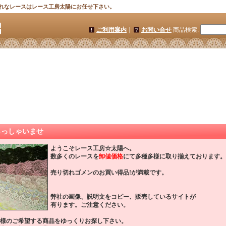
れなレースはレース工房太陽にお任せ下さい。
ご利用案内
｜
お問い合せ
商品検索
:
らっしゃいませ
ようこそレース工房☆太陽へ。
数多くのレースを
卸値価格
にて多種多様に取り揃えております。
売り切れゴメンのお買い得品!が満載です。
弊社の画像、説明文をコピー、販売しているサイトが
有ります。ご注意ください。
様のご希望する商品をゆっくりお探し下さい。