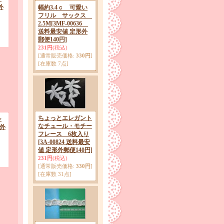
外
幅約3.4ｃ 可愛い
フリル サックス
2.5M
[3MF-00636
送料最安値 定形外
郵便140円]
231円
(税込)
[通常販売価格
:
330円
]
[在庫数 7点]
ちょっとエレガント
シ
なチュール・モチー
形外
フレース 6枚入り
[3A-00824 送料最安
値 定形外郵便140円]
231円
(税込)
[通常販売価格
:
330円
]
[在庫数 31点]