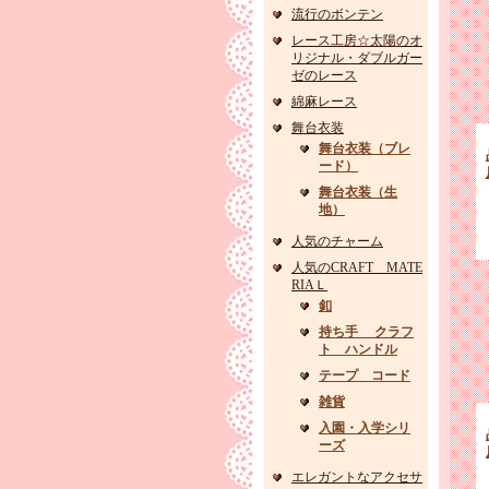
流行のボンテン
レース工房☆太陽のオ
リジナル・ダブルガー
ゼのレース
綿麻レース
舞台衣装
舞台衣装（ブレ
ード）
舞台衣装（生
地）
人気のチャーム
人気のCRAFT MATE
RIAＬ
釦
持ち手 クラフ
ト ハンドル
テープ コード
雑貨
入園・入学シリ
ーズ
エレガントなアクセサ