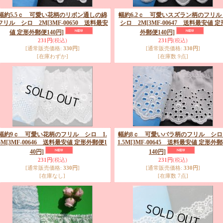
幅約5.5ｃ 可愛い花柄のリボン通しの綿
幅約6.2ｃ 可愛いスズラン柄のフリ
フリル シロ 2M
[3MF-00650 送料最安
シロ 2M
[3MF-00647 送料最安値 定
値 定形外郵便140円]
外郵便140円]
231円
(税込)
231円
(税込)
[通常販売価格
:
330円
]
[通常販売価格
:
330円
]
[在庫わずか]
[在庫数 9点]
幅約9ｃ 可愛い花柄のフリル シロ 1.
幅約8ｃ 可愛いバラ柄のフリル シ
5M
[3MF-00646 送料最安値 定形外郵便1
1.5M
[3MF-00645 送料最安値 定形外
40円]
140円]
231円
(税込)
231円
(税込)
[通常販売価格
:
330円
]
[通常販売価格
:
330円
]
[在庫なし]
[在庫数 7点]