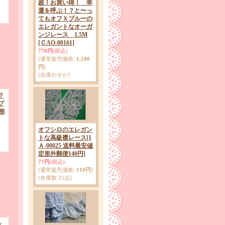
超！お買い得！ 幸
運を呼ぶ！？と〜っ
てもオフＸブルーの
エレガントなオーガ
ンジレース 1.5M
[ＣAO-00161]
770円
(税込)
[通常販売価格
:
1,100
円
]
[在庫わずか]
？
プ
定形
オフシロのエレガン
トな高級襟レース
[1
Ａ-00025 送料最安値
定形外郵便140円]
77円
(税込)
[通常販売価格
:
110円
]
[在庫数 25点]
シ