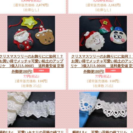
1,456円
(税込)
1,528円
(税込)
[通常販売価格
:
2,079円
]
[通常販売価格
:
2,182円
]
[在庫なし]
[在庫なし]
クリスマスツリーのお飾りにに如何！？
クリスマスツリーのお飾りにに如何！
お買い得でメッチャ可愛い粘土のアップ
お買い得でメッチャ可愛い粘土のアッ
リケ 3個入
[1A-00685 送料最安値 定形
リケ 3個入
[1A-00686 送料最安値 
外郵便180円]
外郵便180円]
77円
(税込)
77円
(税込)
[通常販売価格
:
110円
]
[通常販売価格
:
110円
]
[在庫数 25点]
[在庫数 25点]
幅約1.8ｃ 可愛いキナリの花柄の綿フリ
幅約1.8ｃ 可愛い花柄の綿フリル 