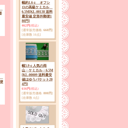
幅約1.6ｃ オフシ
ロの高級ケミカル
ル
6.5M
[KL-00138 送料
形
最安値 定形外郵便1
80円]
462円
(税込)
[通常販売価格
:
660円
]
[在庫数 16点]
幅5.9ｃ人気の両
山・ケミカル・6.5M
[KL-00009 送料最安
ロ
値はゆうパケット20
郵便
4円]
616円
(税込)
[通常販売価格
:
880円
]
[在庫数 4点]