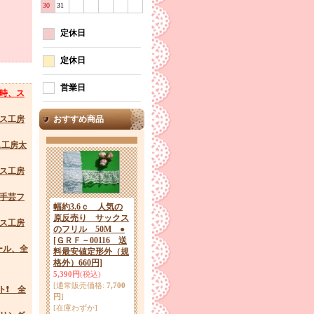
30
31
定休日
定休日
営業日
9時、ス
ース工房
おすすめ商品
ス工房太
ース工房
の手芸フ
幅約3.6ｃ 人気の
原反売り サックス
ース工房
のフリル 50M ●
[ＧＲＦ－00116 送
ール、全
料最安値定形外（規
格外）660円]
5,390円
(税込)
[通常販売価格
:
7,700
ト❗ 全
円
]
[在庫わずか]