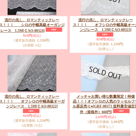
流行の兆し、ロマンティックレー
流行の兆し、ロマンティックレー
ス！！！ シロの中幅高級オーガンジ
ス！！！ オフシロの中幅高級オー
ンジレース 1.5M
[ＣAO-00323]
レース 1.5M
[ＣAO-00324]
924円
(税込)
924円
(税込)
[通常販売価格
:
1,320円
]
[通常販売価格
:
1,320円
]
[在庫数 4点]
[在庫なし]
流行の兆し、ロマンティックレー
メッチャお買い得な数量限定！特価
ス！！！ オフシロの中幅高級オーガ
品！！！オフシロの人気のラッセルフ
ンジレース 1.5M
[ＣAO-00322]
ル原反売り●
[GRF-00373 送料最安値定
外（規格外）660円]
924円
(税込)
2,439円
(税込)
[通常販売価格
:
1,320円
]
[通常販売価格
:
3,484円
]
[在庫数 19点]
[在庫なし]