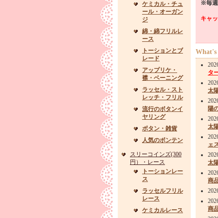
※毎週
ケミカル・チュ
ール・オーガン
キャッ
ジ
綿・綿フリルレ
ース
トーションとブ
What's
レード
20
アップリケ・
タ
襟・ベーニング
20
ラッセル・スト
太
レッチ・フリル
20
陽
流行のボタンイ
ヤリング
20
太
ボタン・雑貨
20
人気のボンテン
ェス
スリーコインズ(300
20
円）・レース
太
トーションレー
20
ス
商
ラッセルフリル
20
レース
20
商
ケミカルレース