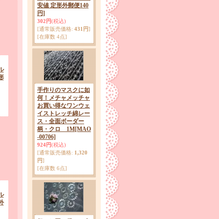
安値 定形外郵便140
円]
302円
(税込)
[通常販売価格
:
431円
]
[在庫数 4点]
ル
形
手作りのマスクに如
何！メチャメッチャ
お買い得なワンウェ
イストレッチ綿レー
ス・全面ボーダー
柄・クロ 1M
[MAO
-00706]
924円
(税込)
[通常販売価格
:
1,320
円
]
[在庫数 6点]
ル
外