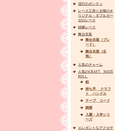
流行のボンテン
レース工房☆太陽のオ
リジナル・ダブルガー
ゼのレース
綿麻レース
舞台衣装
舞台衣装（ブレ
ード）
舞台衣装（生
地）
人気のチャーム
人気のCRAFT MATE
RIAＬ
釦
持ち手 クラフ
ト ハンドル
テープ コード
雑貨
入園・入学シリ
ーズ
エレガントなアクセサ