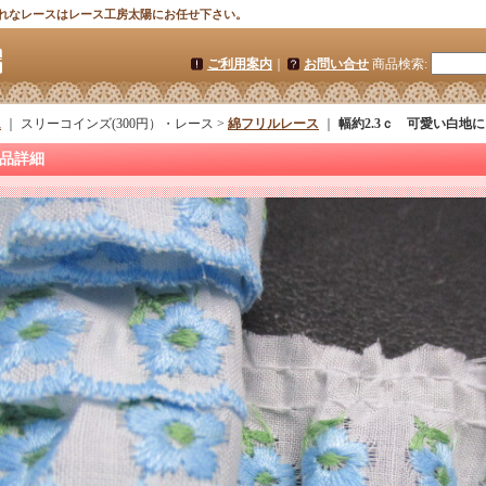
れなレースはレース工房太陽にお任せ下さい。
ご利用案内
｜
お問い合せ
商品検索
:
ム
｜ スリーコインズ(300円）・レース >
綿フリルレース
｜
幅約2.3ｃ 可愛い白地
品詳細