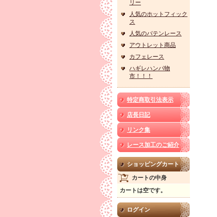
リー
人気のホットフィック
ス
人気のバテンレース
アウトレット商品
カフェレース
ハギレハンパ物
市！！！
特定商取引法表示
店長日記
リンク集
レース加工のご紹介
ショッピングカート
カートの中身
カートは空です。
ログイン