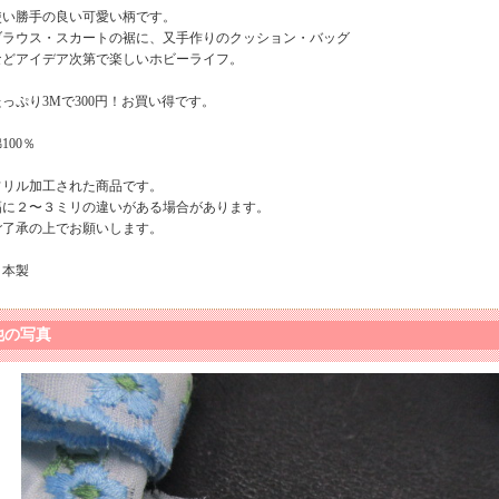
使い勝手の良い可愛い柄です。
ブラウス・スカートの裾に、又手作りのクッション・バッグ
などアイデア次第で楽しいホビーライフ。
たっぷり3Mで300円！お買い得です。
100％
フリル加工された商品です。
幅に２〜３ミリの違いがある場合があります。
ご了承の上でお願いします。
日本製
他の写真