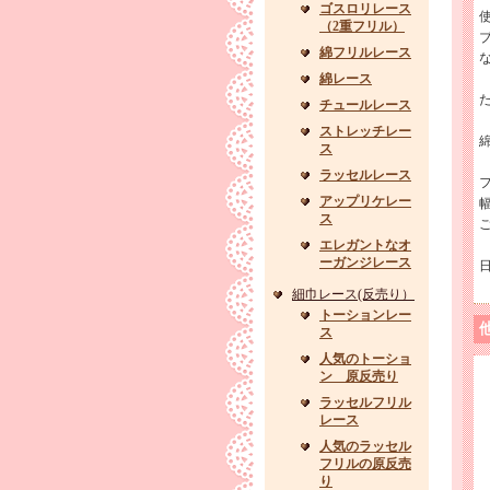
ゴスロリレース
（2重フリル）
綿フリルレース
綿レース
チュールレース
ストレッチレー
綿
ス
ラッセルレース
アップリケレー
ス
エレガントなオ
ーガンジレース
細巾レース(反売り）
トーションレー
ス
人気のトーショ
ン 原反売り
ラッセルフリル
レース
人気のラッセル
フリルの原反売
り