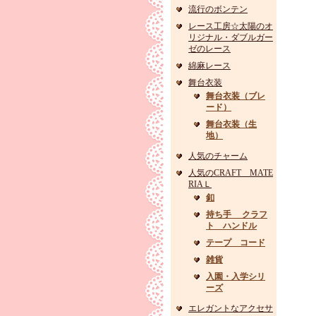
流行のボンテン
レース工房☆太陽のオ
リジナル・ダブルガー
ゼのレース
綿麻レース
舞台衣装
舞台衣装（ブレ
ード）
舞台衣装（生
地）
人気のチャーム
人気のCRAFT MATE
RIAＬ
釦
持ち手 クラフ
ト ハンドル
テープ コード
雑貨
入園・入学シリ
ーズ
エレガントなアクセサ