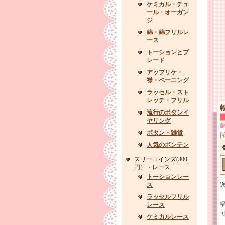
ケミカル・チュ
ール・オーガン
ジ
綿・綿フリルレ
ース
トーションとブ
レード
アップリケ・
襟・ベーニング
ラッセル・スト
レッチ・フリル
流行のボタンイ
ヤリング
ボタン・雑貨
[
人気のボンテン
スリーコインズ(300
円）・レース
トーションレー
ス
ラッセルフリル
レース
ケミカルレース