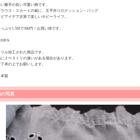
使い勝手の良い可愛い柄です。
ブラウス・スカートの裾に、又手作りのクッション・バッグ
などアイデア次第で楽しいホビーライフ。
たっぷり1.5Mで300円！お買い得です。
100％
フリル加工された商品です。
幅に２〜３ミリの違いがある場合があります。
ご了承の上でお願いします。
日本製
他の写真