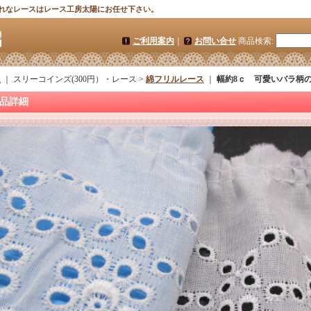
れなレースはレース工房太陽にお任せ下さい。
ご利用案内
｜
お問い合せ
商品検索
:
ム
｜ スリーコインズ(300円）・レース >
綿フリルレース
｜
幅約8ｃ 可愛いバラ柄の
品詳細