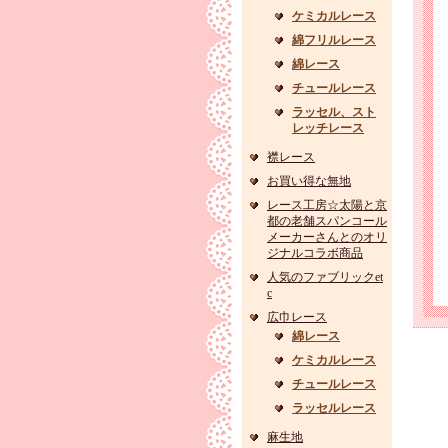
ケミカルレース
綿フリルレース
綿レース
チュールレース
ラッセル、スト
レッチレース
襟レース
お買い得な無地
レース工房☆太陽と京
都の老舗スパンコール
メーカーさんとのオリ
ジナルコラボ商品
人気のファブリックet
c
広巾レース
綿レース
ケミカルレース
チュールレース
ラッセルレース
麻生地