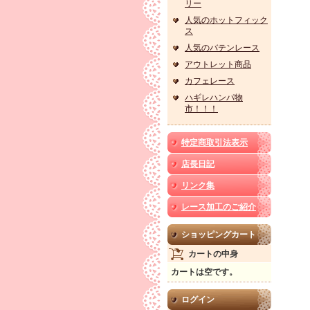
リー
人気のホットフィック
ス
人気のバテンレース
アウトレット商品
カフェレース
ハギレハンパ物
市！！！
特定商取引法表示
店長日記
リンク集
レース加工のご紹介
ショッピングカート
カートの中身
カートは空です。
ログイン