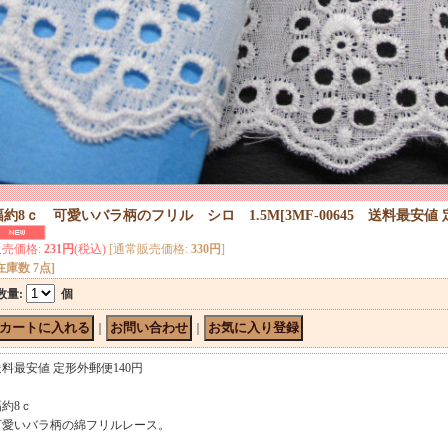
幅約8ｃ 可愛いバラ柄のフリル シロ 1.5M
[
3MF-00645 送料最安値
販売価格
:
231円
(税込)
[通常販売価格
:
330円
]
在庫数 7点]
数量
:
個
｜
｜
送料最安値 定形外郵便140円
幅約8ｃ
可愛いバラ柄の綿フリルレース。