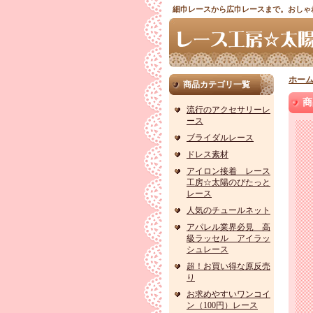
細巾レースから広巾レースまで。おしゃ
ホー
商品カテゴリ一覧
商
流行のアクセサリーレ
ース
ブライダルレース
ドレス素材
アイロン接着 レース
工房☆太陽のぴたっと
レース
人気のチュールネット
アパレル業界必見 高
級ラッセル アイラッ
シュレース
超！お買い得な原反売
り
お求めやすいワンコイ
ン（100円）レース