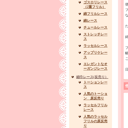
ゴスロリレース
（2重フリル）
綿フリルレース
綿レース
チュールレース
ストレッチレー
綿
ス
ラッセルレース
アップリケレー
ス
エレガントなオ
ーガンジレース
細巾レース(反売り）
トーションレー
ス
人気のトーショ
ン 原反売り
ラッセルフリル
レース
人気のラッセル
フリルの原反売
り