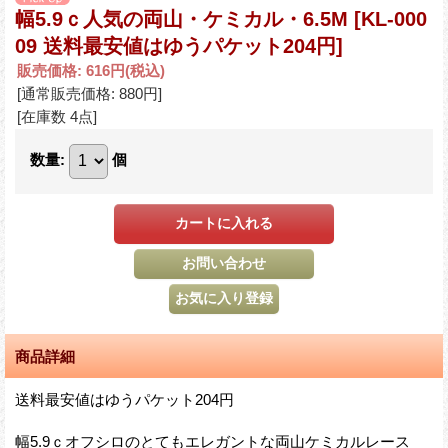
幅5.9ｃ人気の両山・ケミカル・6.5M
[KL-000
09 送料最安値はゆうパケット204円]
販売価格
:
616円
(税込)
[通常販売価格
:
880円
]
[在庫数 4点]
数量
:
個
商品詳細
送料最安値はゆうパケット204円
幅5.9ｃオフシロのとてもエレガントな両山ケミカルレース