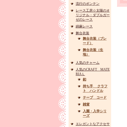
流行のボンテン
レース工房☆太陽のオ
リジナル・ダブルガー
ゼのレース
綿麻レース
舞台衣装
舞台衣装（ブレ
ード）
舞台衣装（生
地）
人気のチャーム
人気のCRAFT MATE
RIAＬ
釦
持ち手 クラフ
ト ハンドル
テープ コード
雑貨
入園・入学シリ
ーズ
エレガントなアクセサ