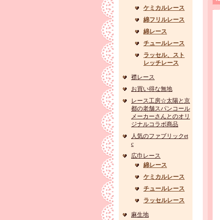
ケミカルレース
綿フリルレース
綿レース
チュールレース
ラッセル、スト
レッチレース
襟レース
お買い得な無地
レース工房☆太陽と京
都の老舗スパンコール
メーカーさんとのオリ
ジナルコラボ商品
人気のファブリックet
c
広巾レース
綿レース
ケミカルレース
チュールレース
ラッセルレース
麻生地