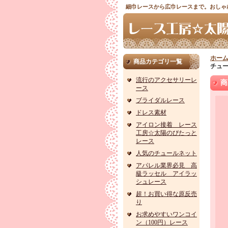
細巾レースから広巾レースまで。おしゃ
ホー
商品カテゴリ一覧
チュ
流行のアクセサリーレ
商
ース
ブライダルレース
ドレス素材
アイロン接着 レース
工房☆太陽のぴたっと
レース
人気のチュールネット
アパレル業界必見 高
級ラッセル アイラッ
シュレース
超！お買い得な原反売
り
お求めやすいワンコイ
ン（100円）レース