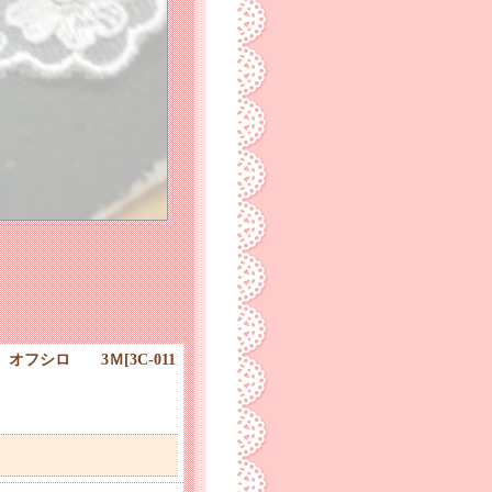
！ オフシロ 3Ｍ
[
3C-011