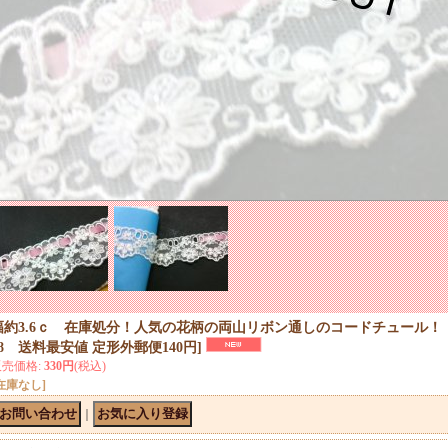
幅約3.6ｃ 在庫処分！人気の花柄の両山リボン通しのコードチュール
28 送料最安値 定形外郵便140円
]
販売価格
:
330円
(税込)
在庫なし]
｜