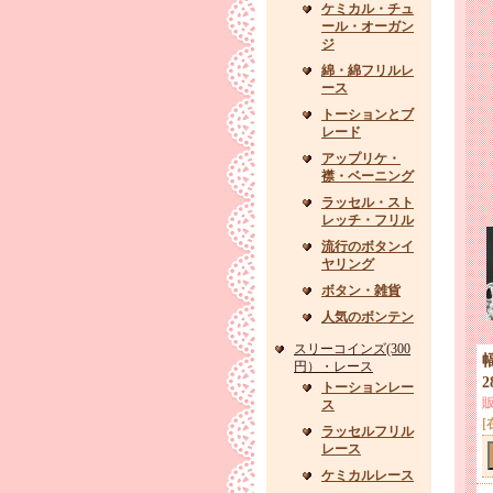
ケミカル・チュ
ール・オーガン
ジ
綿・綿フリルレ
ース
トーションとブ
レード
アップリケ・
襟・ベーニング
ラッセル・スト
レッチ・フリル
流行のボタンイ
ヤリング
ボタン・雑貨
人気のボンテン
スリーコインズ(300
円）・レース
トーションレー
ス
[
ラッセルフリル
レース
ケミカルレース