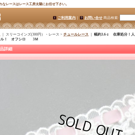
れなレースはレース工房太陽にお任せ下さい。
ご利用案内
｜
お問い合せ
商品検索
:
ム
｜ スリーコインズ(300円）・レース >
チュールレース
｜
幅約3.6ｃ 在庫処分！
ール！ オフシロ 3Ｍ
品詳細