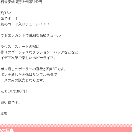
送料最安値 定形外郵便140円
約3.6ｃ
人気です！！
人気のコード入りチュール！！！
とてもエレガントで繊細な高級チュール
ブラウス・スカートの裾に
手作りのゴージャスなクッション・バッグなどなど
アイデア次第で楽しいホビーライフ。
リボン通しのボーラーの直径が約0.8Cです。
リボンを通した画像はサンプル画像で
レースのみの販売となります。
んと3Mで300円！
お買い得です。
日本製
他の写真