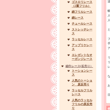
ゴスロリレース
（2重フリル）
幅
綿フリルレース
綿レース
チュールレース
ストレッチレー
ス
ラッセルレース
アップリケレー
ス
エレガントなオ
ーガンジレース
細巾レース(反売り）
トーションレー
ス
な
人気のトーショ
ン 原反売り
ラッセルフリル
レース
人気のラッセル
フリルの原反売
り