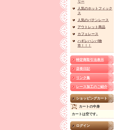
リー
人気のホットフィック
ス
人気のバテンレース
アウトレット商品
カフェレース
ハギレハンパ物
市！！！
特定商取引法表示
店長日記
リンク集
レース加工のご紹介
ショッピングカート
カートの中身
カートは空です。
ログイン