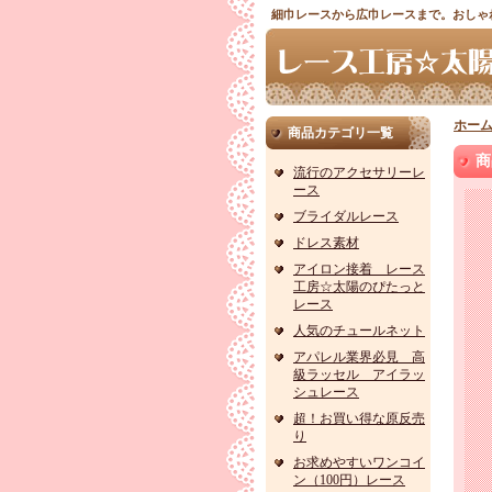
細巾レースから広巾レースまで。おしゃ
ホー
商品カテゴリ一覧
商
流行のアクセサリーレ
ース
ブライダルレース
ドレス素材
アイロン接着 レース
工房☆太陽のぴたっと
レース
人気のチュールネット
アパレル業界必見 高
級ラッセル アイラッ
シュレース
超！お買い得な原反売
り
お求めやすいワンコイ
ン（100円）レース