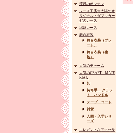
流行のボンテン
レース工房☆太陽のオ
リジナル・ダブルガー
ゼのレース
綿麻レース
舞台衣装
舞台衣装（ブレ
ード）
舞台衣装（生
地）
人気のチャーム
人気のCRAFT MATE
RIAＬ
釦
持ち手 クラフ
ト ハンドル
テープ コード
雑貨
入園・入学シリ
ーズ
エレガントなアクセサ