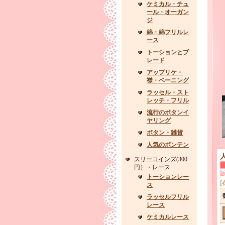
ケミカル・チュ
ール・オーガン
ジ
綿・綿フリルレ
ース
トーションとブ
レード
アップリケ・
襟・ベーニング
ラッセル・スト
レッチ・フリル
流行のボタンイ
ヤリング
ボタン・雑貨
人気のボンテン
スリーコインズ(300
円）・レース
トーションレー
[
ス
ラッセルフリル
レース
ケミカルレース