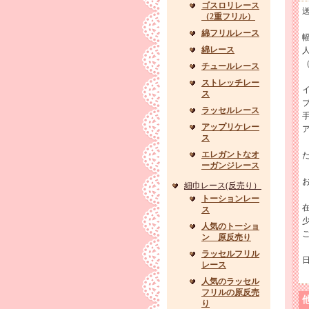
ゴスロリレース
（2重フリル）
綿フリルレース
幅
綿レース
チュールレース
ストレッチレー
ス
ラッセルレース
アップリケレー
ス
エレガントなオ
た
ーガンジレース
細巾レース(反売り）
トーションレー
ス
人気のトーショ
ン 原反売り
ラッセルフリル
レース
人気のラッセル
フリルの原反売
り