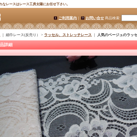
れなレースはレース工房太陽にお任せ下さい。
ご利用案内
｜
お問い合せ
商品検索
:
ム
｜ 細巾レース(反売り） >
ラッセル、ストレッチレース
｜
人気のベージュのラッ
品詳細