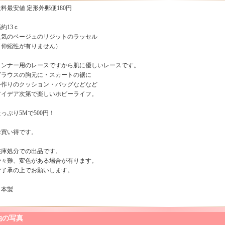
送料最安値 定形外郵便180円
約13ｃ
人気のベージュのリジットのラッセル
（伸縮性が有りません）
インナー用のレースですから肌に優しいレースです。
ブラウスの胸元に・スカートの裾に
手作りのクッション・バッグなどなど
アイデア次第で楽しいホビーライフ。
っぷり5Mで500円！
お買い得です。
在庫処分での出品です。
少々難、変色がある場合が有ります。
ご了承の上でお願いします。
日本製
他の写真