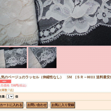
人気のベージュのラッセル（伸縮性なし） 5M
[
ＳＲ－00111 送料最
販売価格
:
550円
(税込)
在庫数 7点]
数量
:
個
｜
｜