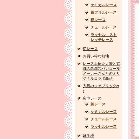
ケミカルレース
綿フリルレース
綿レース
チュールレース
ラッセル、スト
レッチレース
襟レース
お買い得な無地
レース工房☆太陽と京
都の老舗スパンコール
メーカーさんとのオリ
ジナルコラボ商品
人気のファブリックet
c
広巾レース
綿レース
ケミカルレース
チュールレース
ラッセルレース
麻生地