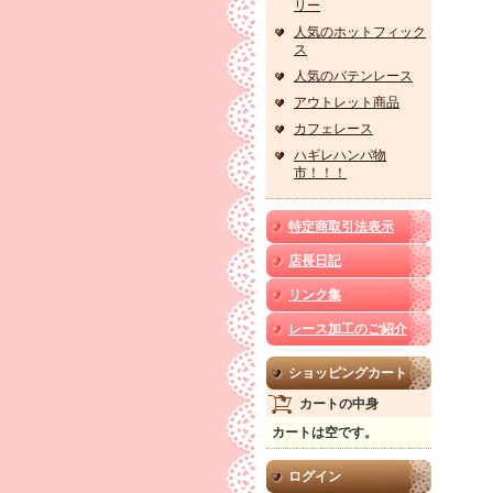
リー
人気のホットフィック
ス
人気のバテンレース
アウトレット商品
カフェレース
ハギレハンパ物
市！！！
特定商取引法表示
店長日記
リンク集
レース加工のご紹介
ショッピングカート
カートの中身
カートは空です。
ログイン