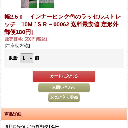
幅2.5ｃ インナーピンク色のラッセルストレ
ッチ 10M
[ＳＲ－00062 送料最安値 定形外
郵便180円]
販売価格
:
550円
(税込)
[在庫数 30点]
数量
:
個
商品詳細
送料最安値 定形外郵便180円