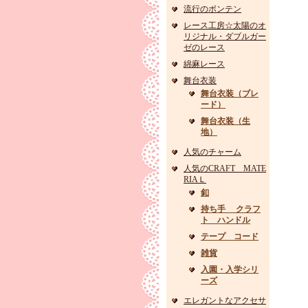
流行のボンテン
レース工房☆太陽のオ
リジナル・ダブルガー
ゼのレース
綿麻レース
舞台衣装
舞台衣装（ブレ
ード）
舞台衣装（生
地）
人気のチャーム
人気のCRAFT MATE
RIAＬ
釦
持ち手 クラフ
ト ハンドル
テープ コード
雑貨
入園・入学シリ
ーズ
エレガントなアクセサ