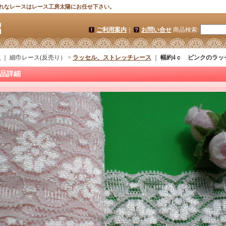
れなレースはレース工房太陽にお任せ下さい。
ご利用案内
｜
お問い合せ
商品検索
:
ム
｜ 細巾レース(反売り） >
ラッセル、ストレッチレース
｜
幅約4ｃ ピンクのラッ
品詳細