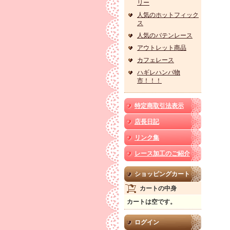
リー
人気のホットフィック
ス
人気のバテンレース
アウトレット商品
カフェレース
ハギレハンパ物
市！！！
特定商取引法表示
店長日記
リンク集
レース加工のご紹介
ショッピングカート
カートの中身
カートは空です。
ログイン