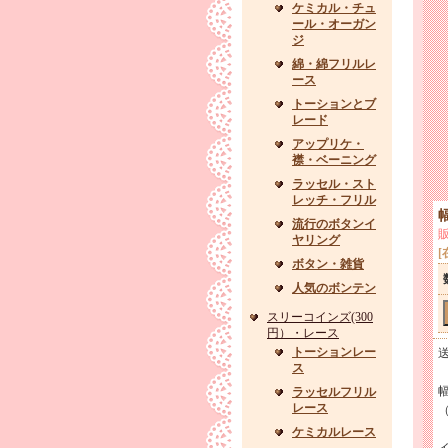
ケミカル・チュ
ール・オーガン
ジ
綿・綿フリルレ
ース
トーションとブ
レード
アップリケ・
襟・ベーニング
ラッセル・スト
レッチ・フリル
流行のボタンイ
ヤリング
[
ボタン・雑貨
人気のボンテン
スリーコインズ(300
円）・レース
トーションレー
ス
ラッセルフリル
レース
ケミカルレース