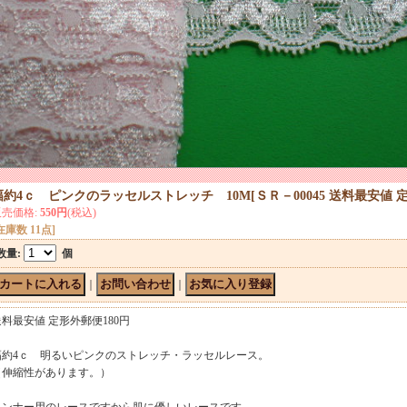
幅約4ｃ ピンクのラッセルストレッチ 10M
[
ＳＲ－00045 送料最安値 
販売価格
:
550円
(税込)
在庫数 11点]
数量
:
個
｜
｜
送料最安値 定形外郵便180円
幅約4ｃ 明るいピンクのストレッチ・ラッセルレース。
（伸縮性があります。）