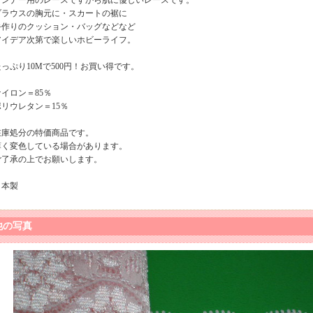
インナー用のレースですから肌に優しいレースです。
ブラウスの胸元に・スカートの裾に
手作りのクッション・バッグなどなど
アイデア次第で楽しいホビーライフ。
たっぷり10Mで500円！お買い得です。
ナイロン＝85％
ポリウレタン＝15％
在庫処分の特価商品です。
薄く変色している場合があります。
ご了承の上でお願いします。
日本製
他の写真