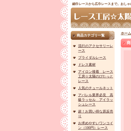
細巾レースから広巾レースまで。おしゃ
ホー
商品カテゴリ一覧
商
流行のアクセサリーレ
ース
ブライダルレース
ドレス素材
アイロン接着 レース
工房☆太陽のぴたっと
レース
人気のチュールネット
アパレル業界必見 高
級ラッセル アイラッ
シュレース
超！お買い得な原反売
り
お求めやすいワンコイ
ン（100円）レース