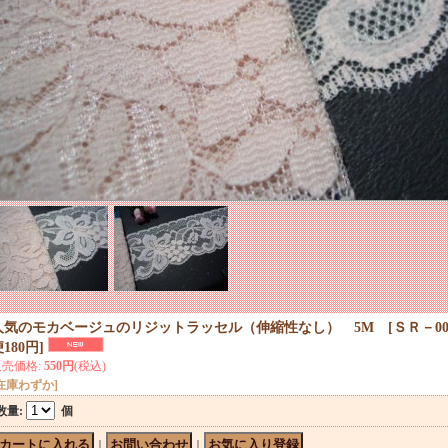
人気のモカベージュのリジットラッセル（伸縮性なし） 5M
[
ＳＲ－0
180円
]
販売価格
:
550円
(税込)
在庫わずか]
数量
:
個
｜
｜