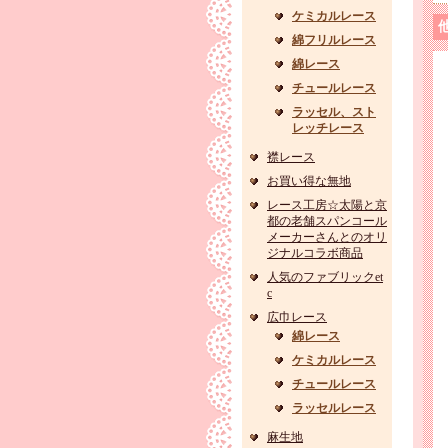
ケミカルレース
綿フリルレース
綿レース
チュールレース
ラッセル、スト
レッチレース
襟レース
お買い得な無地
レース工房☆太陽と京
都の老舗スパンコール
メーカーさんとのオリ
ジナルコラボ商品
人気のファブリックet
c
広巾レース
綿レース
ケミカルレース
チュールレース
ラッセルレース
麻生地