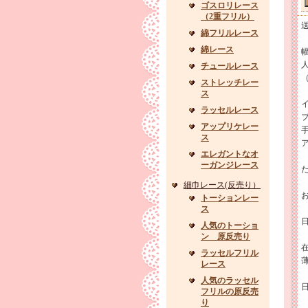
ゴスロリレース
（2重フリル）
綿フリルレース
綿レース
幅
チュールレース
ストレッチレー
ス
ラッセルレース
アップリケレー
ス
エレガントなオ
ーガンジレース
た
細巾レース(反売り）
トーションレー
ス
人気のトーショ
ン 原反売り
ラッセルフリル
レース
人気のラッセル
フリルの原反売
り