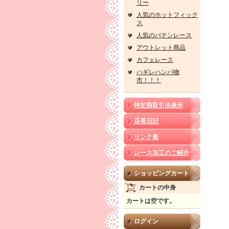
リー
人気のホットフィック
ス
人気のバテンレース
アウトレット商品
カフェレース
ハギレハンパ物
市！！！
特定商取引法表示
店長日記
リンク集
レース加工のご紹介
ショッピングカート
カートの中身
カートは空です。
ログイン