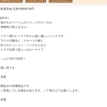
送料最安値 定形外郵便180円
約6.8ｃ
人気のモカベージュのリジットのラッセル
（伸縮性が有りません）
インナー用のレースですから肌に優しいレースです。
ブラウスの胸元に・スカートの裾に
手作りのクッション・バッグなどなど
アイデア次第で楽しいホビーライフ。
っぷり5Mで500円！
お買い得です。
日本製
在庫処分の特価商品です。
薄く変色している場合があります。ご了承の上でお願いします。
日本製