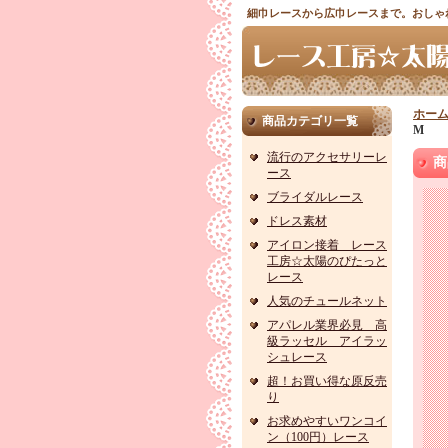
細巾レースから広巾レースまで。おしゃ
ホー
商品カテゴリ一覧
M
流行のアクセサリーレ
商
ース
ブライダルレース
ドレス素材
アイロン接着 レース
工房☆太陽のぴたっと
レース
人気のチュールネット
アパレル業界必見 高
級ラッセル アイラッ
シュレース
超！お買い得な原反売
り
お求めやすいワンコイ
ン（100円）レース