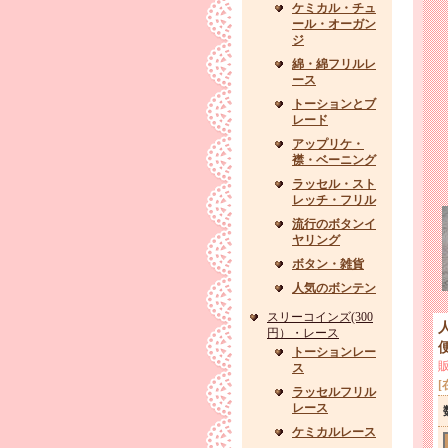
ケミカル・チュ
ール・オーガン
ジ
綿・綿フリルレ
ース
トーションとブ
レード
アップリケ・
襟・ベーニング
ラッセル・スト
レッチ・フリル
流行のボタンイ
ヤリング
ボタン・雑貨
人気のボンテン
スリーコインズ(300
円）・レース
便
トーションレー
ス
[
ラッセルフリル
レース
ケミカルレース