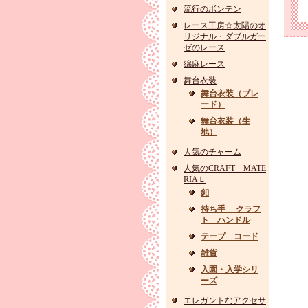
流行のボンテン
レース工房☆太陽のオ
リジナル・ダブルガー
ゼのレース
綿麻レース
舞台衣装
舞台衣装（ブレ
ード）
舞台衣装（生
地）
人気のチャーム
人気のCRAFT MATE
RIAＬ
釦
持ち手 クラフ
ト ハンドル
テープ コード
雑貨
入園・入学シリ
ーズ
エレガントなアクセサ