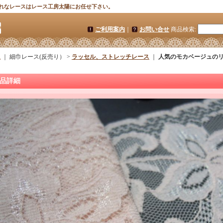
れなレースはレース工房太陽にお任せ下さい。
ご利用案内
｜
お問い合せ
商品検索
:
ム
｜ 細巾レース(反売り） >
ラッセル、ストレッチレース
｜
人気のモカベージュのリ
品詳細