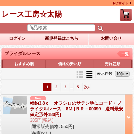
PCサイト
レース工房☆太陽
ログイン
新規登録はこちら
お問い合せ
ブライダルレース
一覧
おすすめ順
価格の安い順
売れ筋順
表示件数
:
...
1
2
3
5
次
»
幅約3.8ｃ オフシロのサテン地にコード・ブ
ライダルレース 6Ｍ
[ＢＲ－00099 送料最安
値定形外180円]
385円
(税込)
[通常販売価格
:
550円
]
[在庫なし]