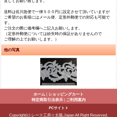
宜しくお願い致します。
送料は佐川急便で一律５００円に設定させて頂いていますが
ご希望のお客様にはメール便、定形外郵便での対応も可能で
す。
ご注文の際に備考欄へご記入お願いします。
（定形外郵便については紛失時の保証がありませんので
ご理解の上でお願いします。）
他の写真
ホーム
|
ショッピングカート
特定商取引法表示
|
ご利用案内
PCサイト
Copyright(c) レース工房☆太陽,Japan All Right Reserved.