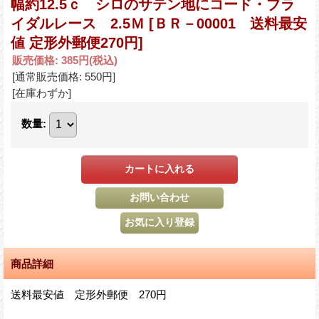
幅約12.5ｃ シロのサテン地にコード・ブラ
イダルレース 2.5Ｍ
[ＢＲ－00001 送料最安
値 定形外郵便270円]
販売価格
:
385円
(税込)
[通常販売価格
:
550円
]
[在庫わずか]
数量
:
商品詳細
送料最安値 定形外郵便 270円