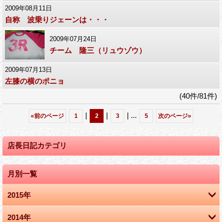
2009年08月11日
自称 波乗りジェーンは・・・
2009年07月24日
チーム 隆三（リュウゾウ）
2009年07月13日
左膝の横のポニョ
(40件/81件)
|
|
|
...
«
前のページ
1
2
3
5
次のページ
»
店長日記カテゴリ
月別一覧
2015年
2014年
9月 (2)