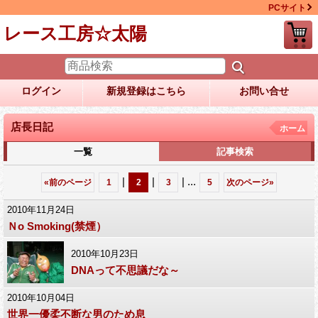
PCサイト
レース工房☆太陽
ログイン
新規登録はこちら
お問い合せ
店長日記
ホーム
一覧
記事検索
|
|
|
...
«
前のページ
1
2
3
5
次のページ
»
2010年11月24日
Ｎo Smoking(禁煙）
2010年10月23日
DNAって不思議だな～
2010年10月04日
世界一優柔不断な男のため息