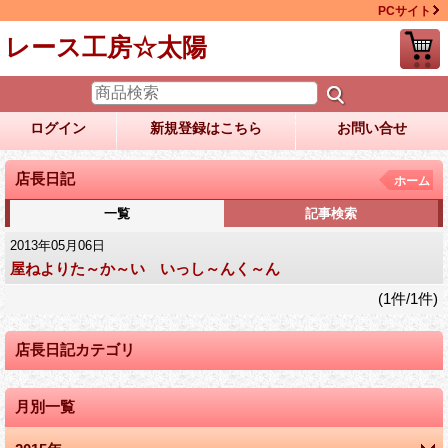
PCサイト
レース工房☆太陽
ログイン
新規登録はこちら
お問い合せ
店長日記
ホーム
一覧
記事検索
2013年05月06日
屋ねよりた～か～い いっし～んく～ん
(1件/1件)
店長日記カテゴリ
月別一覧