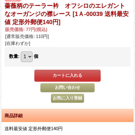
薔薇柄のテーラー衿 オフシロのエレガント
なオーガンジの襟レース
[1Ａ-00039 送料最安
値 定形外郵便140円]
販売価格
:
77円
(税込)
[通常販売価格
:
110円
]
[在庫わずか]
数量
:
個
商品詳細
送料最安値 定形外郵便140円