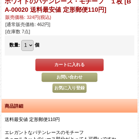
ホワイトのバテンレース・モチーフ １枚
[B
A-00020 送料最安値 定形郵便110円]
販売価格
:
324円
(税込)
[通常販売価格
:
462円
]
[在庫数 7点]
数量
:
個
商品詳細
送料最安値 定形郵便110円
エレガントなバテンレースのモチーフ
チュールネットのレース部分がとっても可愛いですね。