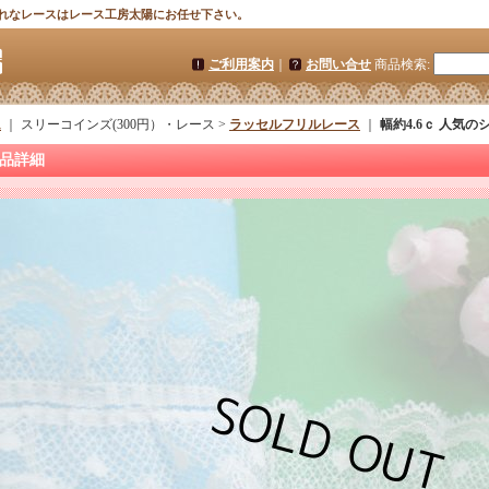
れなレースはレース工房太陽にお任せ下さい。
ご利用案内
｜
お問い合せ
商品検索
:
ム
｜ スリーコインズ(300円）・レース >
ラッセルフリルレース
｜
幅約4.6ｃ 人気
品詳細