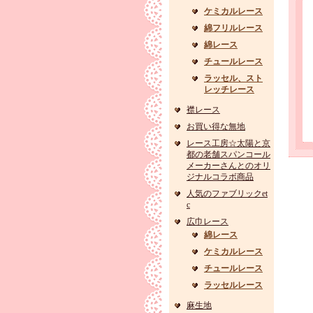
ケミカルレース
綿フリルレース
綿レース
チュールレース
ラッセル、スト
レッチレース
襟レース
お買い得な無地
レース工房☆太陽と京
都の老舗スパンコール
メーカーさんとのオリ
ジナルコラボ商品
人気のファブリックet
c
広巾レース
綿レース
ケミカルレース
チュールレース
ラッセルレース
麻生地