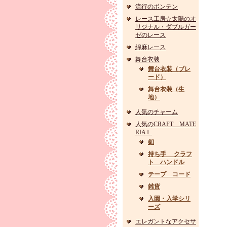
流行のボンテン
レース工房☆太陽のオ
リジナル・ダブルガー
ゼのレース
綿麻レース
舞台衣装
舞台衣装（ブレ
ード）
舞台衣装（生
地）
人気のチャーム
人気のCRAFT MATE
RIAＬ
釦
持ち手 クラフ
ト ハンドル
テープ コード
雑貨
入園・入学シリ
ーズ
エレガントなアクセサ