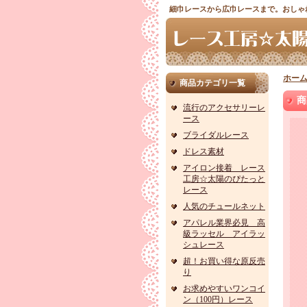
細巾レースから広巾レースまで。おしゃ
ホー
商品カテゴリ一覧
商
流行のアクセサリーレ
ース
ブライダルレース
ドレス素材
アイロン接着 レース
工房☆太陽のぴたっと
レース
人気のチュールネット
アパレル業界必見 高
級ラッセル アイラッ
シュレース
超！お買い得な原反売
り
お求めやすいワンコイ
ン（100円）レース