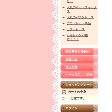
リー
人気のホットフィック
ス
人気のバテンレース
アウトレット商品
カフェレース
ハギレハンパ物
市！！！
特定商取引法表示
店長日記
リンク集
レース加工のご紹介
ショッピングカート
カートの中身
カートは空です。
ログイン