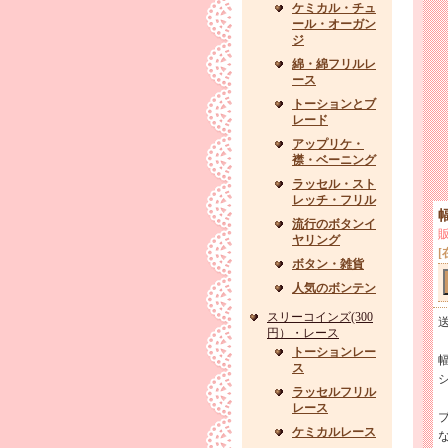
ケミカル・チュ
ール・オーガン
ジ
綿・綿フリルレ
ース
トーションとブ
レード
アップリケ・
襟・ベーニング
ラッセル・スト
レッチ・フリル
流行のボタンイ
ヤリング
[
ボタン・雑貨
人気のボンテン
スリーコインズ(300
円）・レース
トーションレー
幅
ス
ラッセルフリル
レース
ケミカルレース