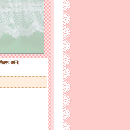
外郵便140円
]