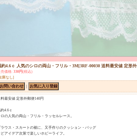
幅約4.6ｃ 人気のシロの両山・フリル・3M
[
3RF-00030 送料最安値 定形
販売価格
:
330円
(税込)
在庫なし]
｜
送料最安値 定形外郵便140円
約4.6ｃ
シロの人気の両山・フリル・ラッセルレース。
ブラウス・スカートの裾に、又手作りのクッション・バッグ
などアイデア次第で楽しいホビーライフ。