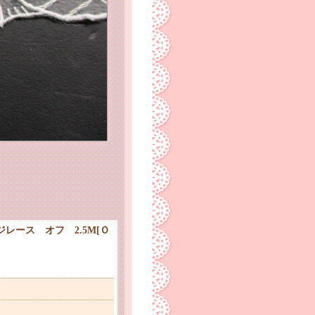
レース オフ 2.5M
[
Ｏ