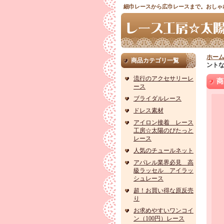
細巾レースから広巾レースまで。おしゃ
ホー
商品カテゴリ一覧
ントな
流行のアクセサリーレ
商
ース
ブライダルレース
ドレス素材
アイロン接着 レース
工房☆太陽のぴたっと
レース
人気のチュールネット
アパレル業界必見 高
級ラッセル アイラッ
シュレース
超！お買い得な原反売
り
お求めやすいワンコイ
ン（100円）レース