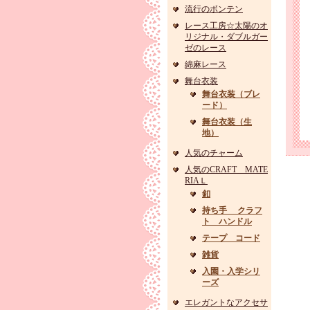
流行のボンテン
レース工房☆太陽のオ
リジナル・ダブルガー
ゼのレース
綿麻レース
舞台衣装
舞台衣装（ブレ
ード）
舞台衣装（生
地）
人気のチャーム
人気のCRAFT MATE
RIAＬ
釦
持ち手 クラフ
ト ハンドル
テープ コード
雑貨
入園・入学シリ
ーズ
エレガントなアクセサ