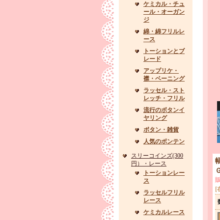
ケミカル・チュ
ール・オーガン
ジ
綿・綿フリルレ
ース
トーションとブ
レード
アップリケ・
襟・ベーニング
ラッセル・スト
レッチ・フリル
流行のボタンイ
ヤリング
ボタン・雑貨
人気のボンテン
スリーコインズ(300
円）・レース
トーションレー
ス
[
ラッセルフリル
レース
ケミカルレース