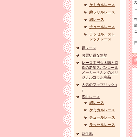
ケミカルレース
綿フリルレース
綿レース
チュールレース
ラッセル、スト
レッチレース
襟レース
お買い得な無地
レース工房☆太陽と京
都の老舗スパンコール
メーカーさんとのオリ
ジナルコラボ商品
人気のファブリックet
c
広巾レース
綿レース
ケミカルレース
チュールレース
ラッセルレース
麻生地