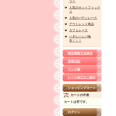
リー
人気のホットフィック
ス
人気のバテンレース
アウトレット商品
カフェレース
ハギレハンパ物
市！！！
特定商取引法表示
店長日記
リンク集
レース加工のご紹介
ショッピングカート
カートの中身
カートは空です。
ログイン