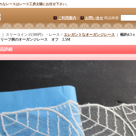
れなレースはレース工房太陽にお任せ下さい。
ご利用案内
｜
お問い合せ
商品検索
:
ム
｜ スリーコインズ(300円）・レース >
エレガントなオーガンジレース
｜
幅約4.
リーフ柄のオーガンジレース オフ 2.5M
品詳細