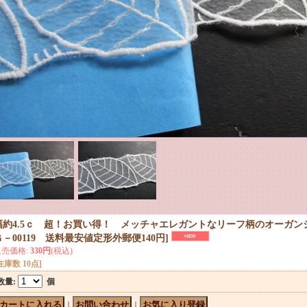
幅約4.5ｃ 超！お買い得！ メッチャエレガントなリーフ柄のオーガンジ
Ｇ－00119 送料最安値定形外郵便140円
]
販売価格
:
330円
(税込)
在庫数 10点]
数量
:
個
｜
｜