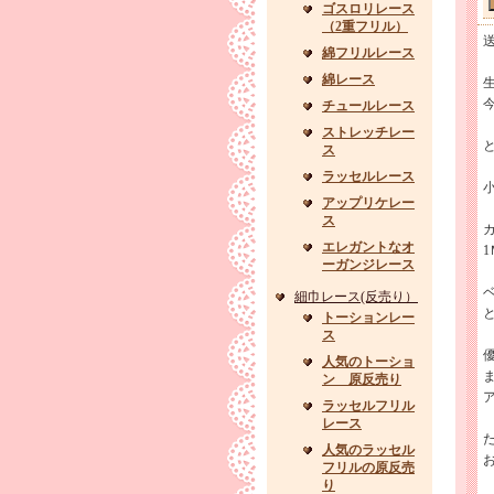
ゴスロリレース
（2重フリル）
綿フリルレース
綿レース
チュールレース
ストレッチレー
ス
ラッセルレース
アップリケレー
ス
エレガントなオ
ーガンジレース
細巾レース(反売り）
トーションレー
ス
人気のトーショ
ン 原反売り
ラッセルフリル
レース
た
人気のラッセル
フリルの原反売
り