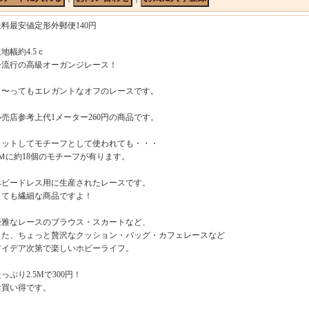
送料最安値定形外郵便140円
生地幅約4.5ｃ
今流行の高級オーガンジレース！
と〜ってもエレガントなオフのレースです。
小売店参考上代1メーター260円の商品です。
カットしてモチーフとして使われても・・・
1Ｍに約18個のモチーフが有ります。
ベビードレス用に生産されたレースです。
とても繊細な商品ですよ！
優雅なレースのブラウス・スカートなど、
また、ちょっと贅沢なクッション・バッグ・カフェレースなど
アイデア次第で楽しいホビーライフ。
っぷり2.5Mで300円！
お買い得です。