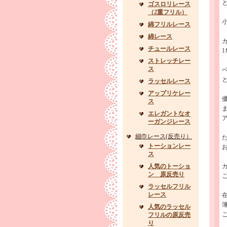
ゴスロリレース
（2重フリル）
綿フリルレース
綿レース
チュールレース
ストレッチレー
ス
ラッセルレース
アップリケレー
ス
エレガントなオ
ーガンジレース
細巾レース(反売り）
た
トーションレー
ス
人気のトーショ
ン 原反売り
ラッセルフリル
レース
人気のラッセル
フリルの原反売
り