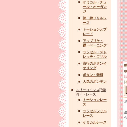
ケミカル・チュ
ール・オーガン
ジ
綿・綿フリルレ
ース
トーションとブ
レード
アップリケ・
襟・ベーニング
ラッセル・スト
レッチ・フリル
流行のボタンイ
ヤリング
ボタン・雑貨
人気のボンテン
[
スリーコインズ(300
円）・レース
トーションレー
ス
ラッセルフリル
レース
ケミカルレース