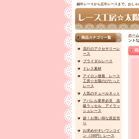
細巾レースから広巾レースまで。おしゃ
ホー
商品カテゴリ一覧
ント
流行のアクセサリーレ
商
ース
ブライダルレース
ドレス素材
アイロン接着 レース
工房☆太陽のぴたっと
レース
人気のチュールネット
アパレル業界必見 高
級ラッセル アイラッ
シュレース
超！お買い得な原反売
り
お求めやすいワンコイ
ン（100円）レース