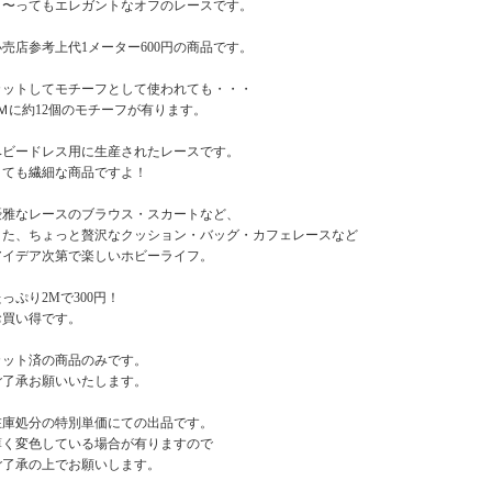
と〜ってもエレガントなオフのレースです。
小売店参考上代1メーター600円の商品です。
カットしてモチーフとして使われても・・・
1Ｍに約12個のモチーフが有ります。
ベビードレス用に生産されたレースです。
とても繊細な商品ですよ！
優雅なレースのブラウス・スカートなど、
また、ちょっと贅沢なクッション・バッグ・カフェレースなど
アイデア次第で楽しいホビーライフ。
っぷり2Mで300円！
お買い得です。
カット済の商品のみです。
ご了承お願いいたします。
在庫処分の特別単価にての出品です。
薄く変色している場合が有りますので
ご了承の上でお願いします。