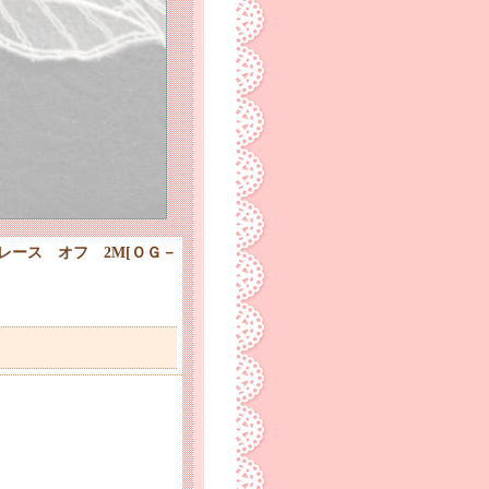
レース オフ 2M
[
ＯＧ－