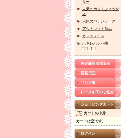
リー
人気のホットフィック
ス
人気のバテンレース
アウトレット商品
カフェレース
ハギレハンパ物
市！！！
特定商取引法表示
店長日記
リンク集
レース加工のご紹介
ショッピングカート
カートの中身
カートは空です。
ログイン