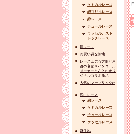
ケミカルレース
綿フリルレース
綿レース
チュールレース
ラッセル、スト
レッチレース
襟レース
お買い得な無地
レース工房☆太陽と京
都の老舗スパンコール
メーカーさんとのオリ
ジナルコラボ商品
人気のファブリックet
c
広巾レース
綿レース
ケミカルレース
チュールレース
ラッセルレース
麻生地