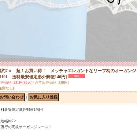
幅約7ｃ 超！お買い得！ メッチャエレガントなリーフ柄のオーガンジ
00101 送料最安値定形外郵便140円
]
販売価格
:
231円
(税込)
[通常販売価格
:
330円
]
在庫なし]
｜
送料最安値定形外郵便140円
生地幅約7ｃ
今流行の高級オーガンジレース！