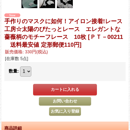
手作りのマスクに如何！アイロン接着!レース
工房☆太陽のぴたっとレース エレガントな
薔薇柄のモチーフレース 10枚
[ＰＴ－00211
送料最安値 定形郵便110円]
販売価格
:
330円
(税込)
[在庫数 5点]
数量
:
商品詳細