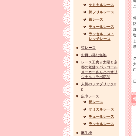
ケミカルレース
綿フリルレース
綿レース
チュールレース
ラッセル、スト
レッチレース
襟レース
お買い得な無地
レース工房☆太陽と京
都の老舗スパンコール
C
メーカーさんとのオリ
ジナルコラボ商品
人気のファブリックet
c
広巾レース
綿レース
ケミカルレース
チュールレース
ラッセルレース
麻生地