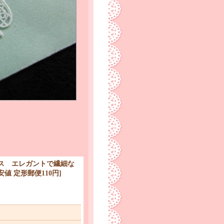
ス エレガントで繊細な
安値 定形郵便110円
]