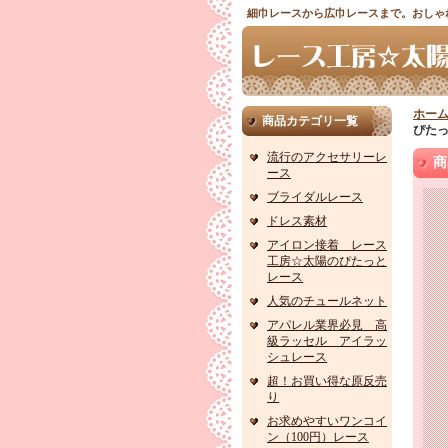
細巾レースから広巾レースまで。おしゃ
ホー
商品カテゴリ一覧
ぴた
流行のアクセサリーレ
商
ース
ブライダルレース
ドレス素材
アイロン接着 レース
工房☆太陽のぴたっと
レース
人気のチュールネット
アパレル業界必見 高
級ラッセル アイラッ
シュレース
超！お買い得な原反売
り
お求めやすいワンコイ
ン（100円）レース