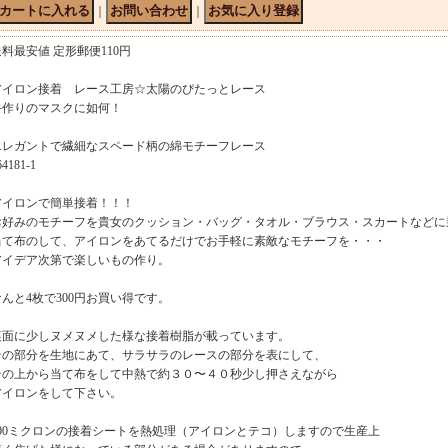
｜
｜
送料最安値 定形郵便110円
アイロン接着 レース工房☆太陽のぴたっとレース
手作りのマスクに如何！
エレガントで繊細なスペード柄の綿モチーフレース
64181-1
アイロンで簡単接着！！！
お好みのモチーフを貴女のクッション・バッグ・タオル・ブラウス・スカートなどに
当て布のして、アイロンをあてるだけでお手軽に素敵なモチーフを・・・
アイデア次第で楽しいもの作り。
なんと4枚で300円お買い得です。
裏面に少しヌメヌメした様な接着樹脂が載っています。
その部分を生地にあて、サラサラのレースの部分を表にして、
その上から当て布をして中熱で約３０〜４０秒少し押さえながら
アイロンをして下さい。
100ミクロンの接着シートを熱処理（アイロンとテコ）しますので生産上