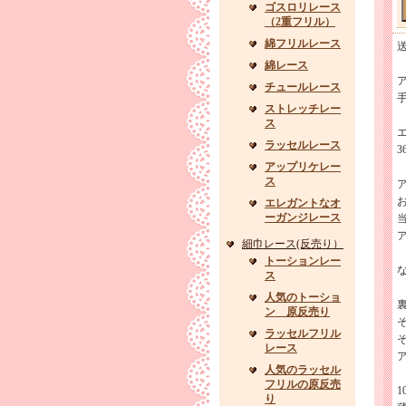
ゴスロリレース
（2重フリル）
綿フリルレース
綿レース
チュールレース
ストレッチレー
ス
ラッセルレース
3
アップリケレー
ス
エレガントなオ
ーガンジレース
細巾レース(反売り）
トーションレー
ス
人気のトーショ
ン 原反売り
ラッセルフリル
レース
人気のラッセル
フリルの原反売
り