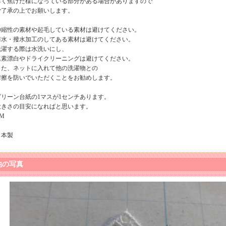
薄く焦げた様になっている部分がある場合がありますので
ご了承の上でお願いします。
伸縮性の素材や起毛している素材は避けてください。
防水・撥水加工のしてある素材は避けてください。
洗濯する際は水洗いにし、
塩素漂白やドライクリーニングは避けてください。
また、ネットに入れて他の洗濯物との
摩擦を防いでいただくことをお勧めします。
グリーン台紙の1マスが1センチあります。
大きさの目安になればと思います。
M
日本製
他の写真