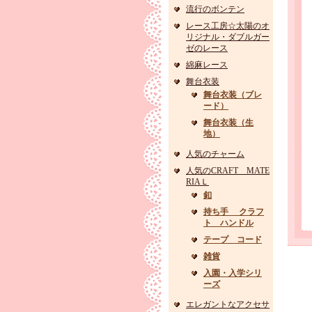
流行のボンテン
レース工房☆太陽のオ
リジナル・ダブルガー
ゼのレース
綿麻レース
舞台衣装
舞台衣装（ブレ
ード）
舞台衣装（生
地）
人気のチャーム
人気のCRAFT MATE
RIAＬ
釦
持ち手 クラフ
ト ハンドル
テープ コード
雑貨
入園・入学シリ
ーズ
エレガントなアクセサ