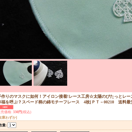
手作りのマスクに如何！アイロン接着!レース工房☆太陽のぴたっとレー
幸福を呼ぶ？スペード柄の綿モチーフレース 4枚
[
ＰＴ－00210 送料最
販売価格
:
330円
(税込)
在庫わずか]
数量
: