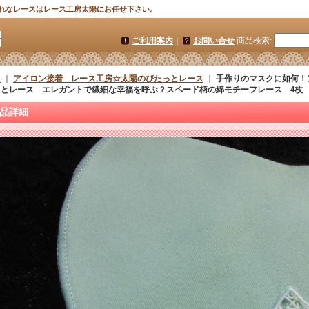
れなレースはレース工房太陽にお任せ下さい。
ご利用案内
｜
お問い合せ
商品検索
:
ム
｜
アイロン接着 レース工房☆太陽のぴたっとレース
｜
手作りのマスクに如何！
っとレース エレガントで繊細な幸福を呼ぶ？スペード柄の綿モチーフレース 4枚
品詳細