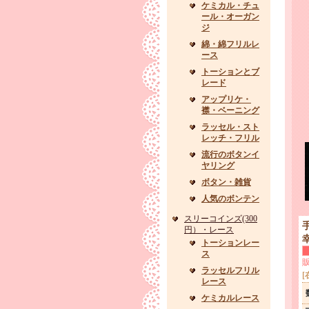
ケミカル・チュ
ール・オーガン
ジ
綿・綿フリルレ
ース
トーションとブ
レード
アップリケ・
襟・ベーニング
ラッセル・スト
レッチ・フリル
流行のボタンイ
ヤリング
ボタン・雑貨
人気のボンテン
スリーコインズ(300
円）・レース
トーションレー
ス
ラッセルフリル
[
レース
ケミカルレース