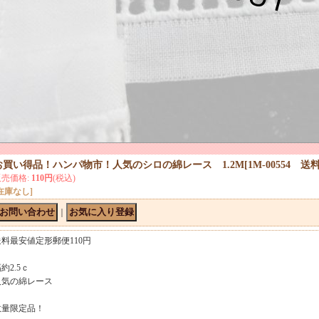
お買い得品！ハンパ物市！人気のシロの綿レース 1.2M
[
1M-00554 
販売価格
:
110円
(税込)
在庫なし]
｜
送料最安値定形郵便110円
幅約2.5ｃ
人気の綿レース
数量限定品！