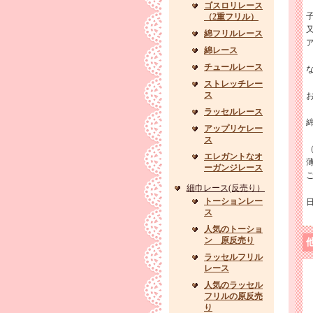
ゴスロリレース
（2重フリル）
綿フリルレース
綿レース
チュールレース
な
ストレッチレー
ス
ラッセルレース
綿
アップリケレー
ス
エレガントなオ
ーガンジレース
細巾レース(反売り）
トーションレー
ス
人気のトーショ
ン 原反売り
ラッセルフリル
レース
人気のラッセル
フリルの原反売
り