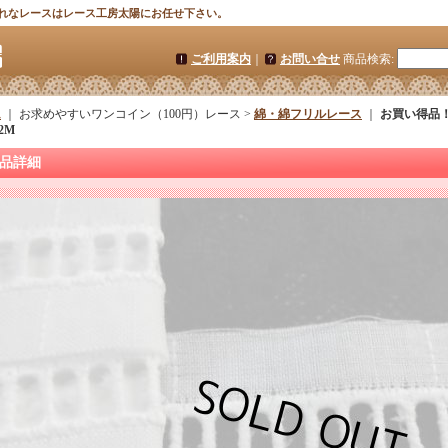
れなレースはレース工房太陽にお任せ下さい。
ご利用案内
｜
お問い合せ
商品検索
:
ム
｜ お求めやすいワンコイン（100円）レース >
綿・綿フリルレース
｜
お買い得品
2M
品詳細