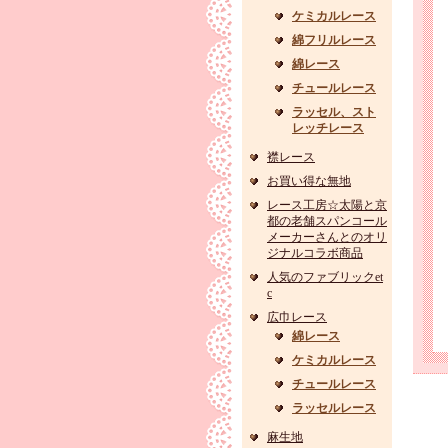
ケミカルレース
綿フリルレース
綿レース
チュールレース
ラッセル、スト
レッチレース
襟レース
お買い得な無地
レース工房☆太陽と京
都の老舗スパンコール
メーカーさんとのオリ
ジナルコラボ商品
人気のファブリックet
c
広巾レース
綿レース
ケミカルレース
チュールレース
ラッセルレース
麻生地