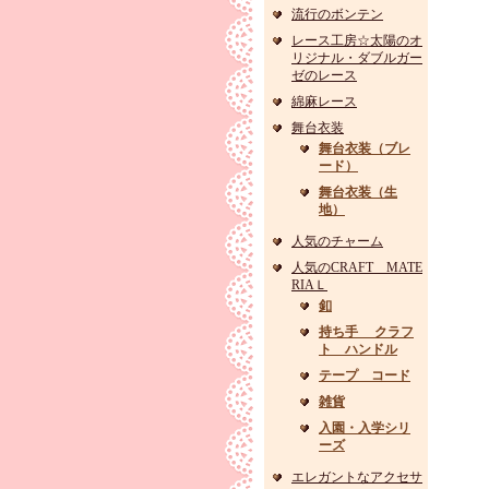
流行のボンテン
レース工房☆太陽のオ
リジナル・ダブルガー
ゼのレース
綿麻レース
舞台衣装
舞台衣装（ブレ
ード）
舞台衣装（生
地）
人気のチャーム
人気のCRAFT MATE
RIAＬ
釦
持ち手 クラフ
ト ハンドル
テープ コード
雑貨
入園・入学シリ
ーズ
エレガントなアクセサ