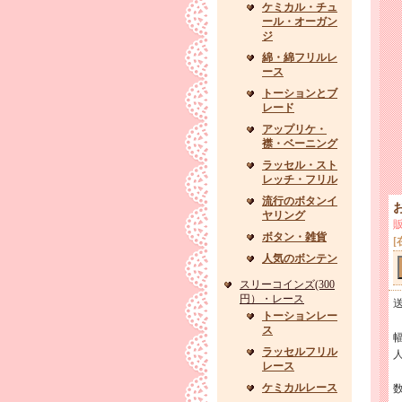
ケミカル・チュ
ール・オーガン
ジ
綿・綿フリルレ
ース
トーションとブ
レード
アップリケ・
襟・ベーニング
ラッセル・スト
レッチ・フリル
流行のボタンイ
ヤリング
ボタン・雑貨
[
人気のボンテン
スリーコインズ(300
円）・レース
トーションレー
ス
ラッセルフリル
レース
ケミカルレース