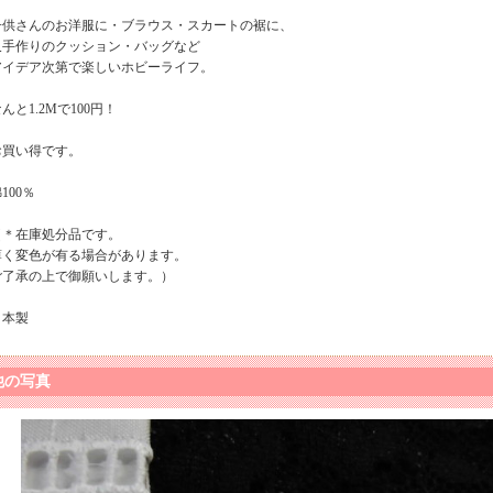
子供さんのお洋服に・ブラウス・スカートの裾に、
又手作りのクッション・バッグなど
アイデア次第で楽しいホビーライフ。
んと1.2Mで100円！
お買い得です。
100％
（＊在庫処分品です。
薄く変色が有る場合があります。
ご了承の上で御願いします。）
日本製
他の写真