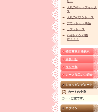
リー
人気のホットフィック
ス
人気のバテンレース
アウトレット商品
カフェレース
ハギレハンパ物
市！！！
特定商取引法表示
店長日記
リンク集
レース加工のご紹介
ショッピングカート
カートの中身
カートは空です。
ログイン