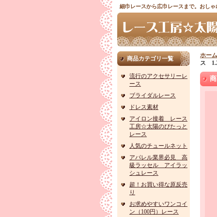
細巾レースから広巾レースまで。おしゃ
ホー
商品カテゴリ一覧
ス 1.
流行のアクセサリーレ
商
ース
ブライダルレース
ドレス素材
アイロン接着 レース
工房☆太陽のぴたっと
レース
人気のチュールネット
アパレル業界必見 高
級ラッセル アイラッ
シュレース
超！お買い得な原反売
り
お求めやすいワンコイ
ン（100円）レース