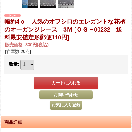
幅約4ｃ 人気のオフシロのエレガントな花柄
のオーガンジレース 3Ｍ
[ＯＧ－00232 送
料最安値定形郵便110円]
販売価格
:
330円
(税込)
[在庫数 20点]
数量
:
商品詳細