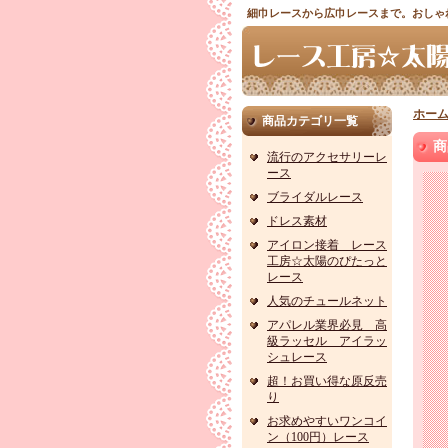
細巾レースから広巾レースまで。おしゃ
ホー
商品カテゴリ一覧
商
流行のアクセサリーレ
ース
ブライダルレース
ドレス素材
アイロン接着 レース
工房☆太陽のぴたっと
レース
人気のチュールネット
アパレル業界必見 高
級ラッセル アイラッ
シュレース
超！お買い得な原反売
り
お求めやすいワンコイ
ン（100円）レース