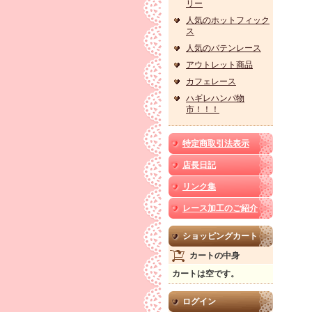
リー
人気のホットフィック
ス
人気のバテンレース
アウトレット商品
カフェレース
ハギレハンパ物
市！！！
特定商取引法表示
店長日記
リンク集
レース加工のご紹介
ショッピングカート
カートの中身
カートは空です。
ログイン