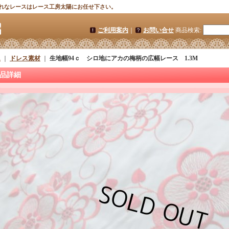
れなレースはレース工房太陽にお任せ下さい。
ご利用案内
｜
お問い合せ
商品検索
:
ム
｜
ドレス素材
｜
生地幅94ｃ シロ地にアカの梅柄の広幅レース 1.3M
品詳細