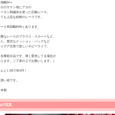
地幅94ｃ
シロのサテン地にアカの
レーヨン刺繍糸を使った広幅レース。
とても上品な総柄のレースです。
レース有効幅約86ｃあります。
優雅なレースのブラウス・スカートなど、
また、贅沢なクッション・バッグなど
アイデア次第で楽しいホビーライフ。
（在庫処分品です。薄く変色してる場合が
あります。ご了承の上でお願いします。）
んと1.3Mで865円！
お買い得です。
日本製
他の写真