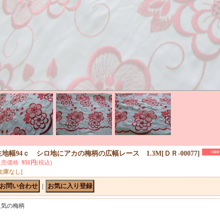
生地幅94ｃ シロ地にアカの梅柄の広幅レース 1.3M
[
ＤＲ-00077
]
販売価格
:
951円
(税込)
在庫なし]
｜
人気の梅柄