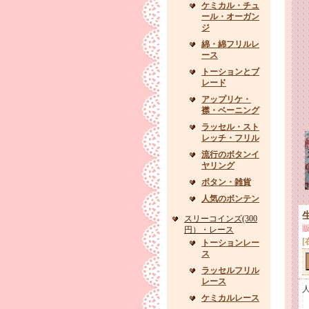
ケミカル・チュ
ール・オーガン
ジ
綿・綿フリルレ
ース
トーションとブ
レード
アップリケ・
襟・ベーニング
ラッセル・スト
レッチ・フリル
流行のボタンイ
ヤリング
ボタン・雑貨
人気のボンテン
スリーコインズ(300
円）・レース
[
トーションレー
ス
ラッセルフリル
レース
ケミカルレース