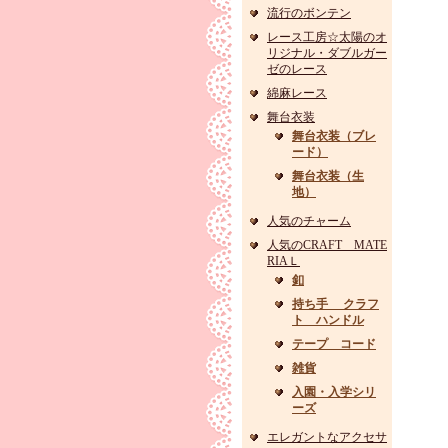
流行のボンテン
レース工房☆太陽のオ
リジナル・ダブルガー
ゼのレース
綿麻レース
舞台衣装
舞台衣装（ブレ
ード）
舞台衣装（生
地）
人気のチャーム
人気のCRAFT MATE
RIAＬ
釦
持ち手 クラフ
ト ハンドル
テープ コード
雑貨
入園・入学シリ
ーズ
エレガントなアクセサ