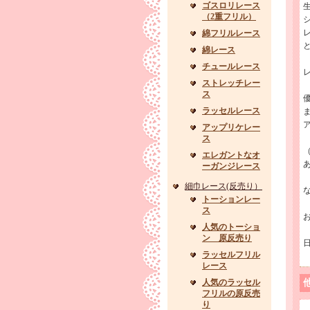
ゴスロリレース
生
（2重フリル）
綿フリルレース
綿レース
チュールレース
ストレッチレー
ス
ラッセルレース
アップリケレー
ス
エレガントなオ
ーガンジレース
細巾レース(反売り）
な
トーションレー
ス
人気のトーショ
ン 原反売り
ラッセルフリル
レース
人気のラッセル
フリルの原反売
り