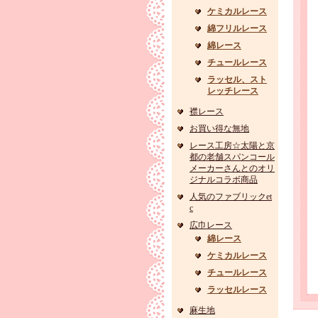
ケミカルレース
綿フリルレース
綿レース
チュールレース
ラッセル、スト
レッチレース
襟レース
お買い得な無地
レース工房☆太陽と京
都の老舗スパンコール
メーカーさんとのオリ
ジナルコラボ商品
人気のファブリックet
c
広巾レース
綿レース
ケミカルレース
チュールレース
ラッセルレース
麻生地