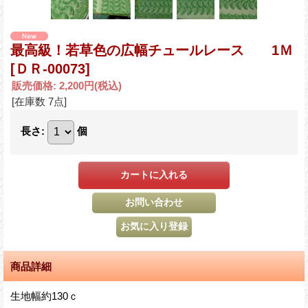
最高級！若草色の広幅チュールレース 1Ｍ
[ＤＲ-00073]
販売価格
:
2,200円
(税込)
[在庫数 7点]
長さ
:
個
商品詳細
生地幅約130ｃ