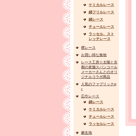
ケミカルレース
綿フリルレース
綿レース
チュールレース
ラッセル、スト
レッチレース
襟レース
お買い得な無地
レース工房☆太陽と京
都の老舗スパンコール
メーカーさんとのオリ
ジナルコラボ商品
人気のファブリックet
c
広巾レース
綿レース
ケミカルレース
チュールレース
ラッセルレース
麻生地