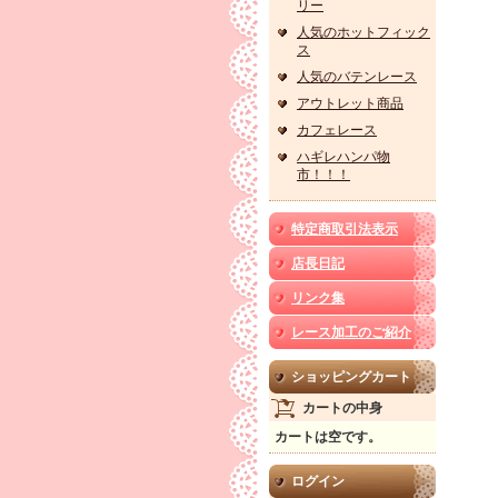
リー
人気のホットフィック
ス
人気のバテンレース
アウトレット商品
カフェレース
ハギレハンパ物
市！！！
特定商取引法表示
店長日記
リンク集
レース加工のご紹介
ショッピングカート
カートの中身
カートは空です。
ログイン