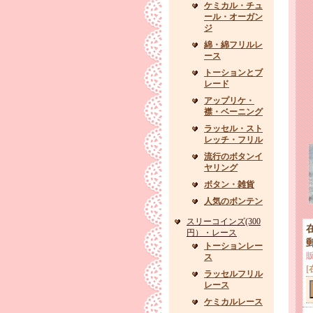
ケミカル・チュ
ール・オーガン
ジ
綿・綿フリルレ
ース
トーションとブ
レード
アップリケ・
襟・ベーニング
ラッセル・スト
レッチ・フリル
流行のボタンイ
ヤリング
ボタン・雑貨
人気のボンテン
スリーコインズ(300
円）・レース
トーションレー
ス
[
ラッセルフリル
レース
ケミカルレース