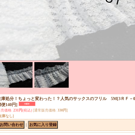
在庫処分！ちょっと変わった！？人気のサックスのフリル 5M
[
3ＲＦ－0
郵便140円
]
販売価格
:
231円
(税込)
[通常販売価格
:
330円
]
在庫なし]
｜