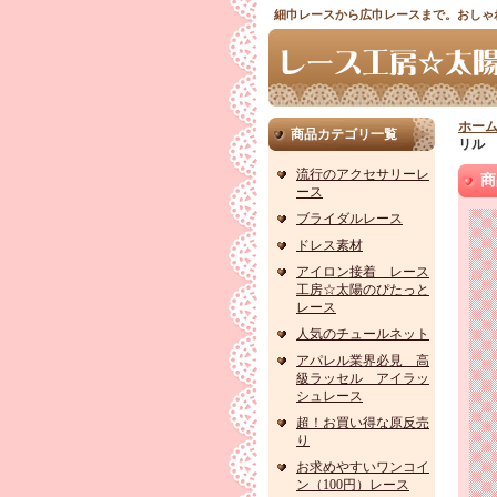
細巾レースから広巾レースまで。おしゃ
ホー
商品カテゴリ一覧
リル 
流行のアクセサリーレ
商
ース
ブライダルレース
ドレス素材
アイロン接着 レース
工房☆太陽のぴたっと
レース
人気のチュールネット
アパレル業界必見 高
級ラッセル アイラッ
シュレース
超！お買い得な原反売
り
お求めやすいワンコイ
ン（100円）レース