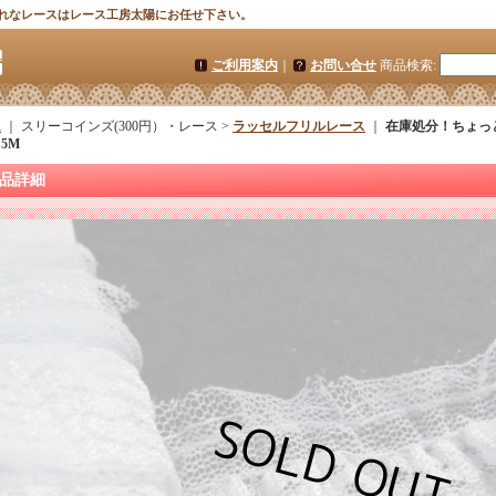
れなレースはレース工房太陽にお任せ下さい。
ご利用案内
｜
お問い合せ
商品検索
:
ム
｜ スリーコインズ(300円）・レース >
ラッセルフリルレース
｜
在庫処分！ちょっ
5M
品詳細