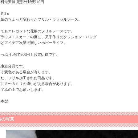
送料最安値 定形外郵便140円
幅約3ｃ
人気のちょっと変わったフリル・ラッセルレース。
とてもエレガントな花柄のフリルレースです。
ブラウス・スカートの裾に、又手作りのクッション・バッグ
などアイデア次第で楽しいホビーライフ。
たっぷり5Mで300円！お買い得です。
在庫処分品です。
薄く変色がある場合が有ります。
また、フリル加工された商品です。
幅に２〜３ミリの違いがある場合があります。
ご了承の上でお願いします。
日本製
他の写真