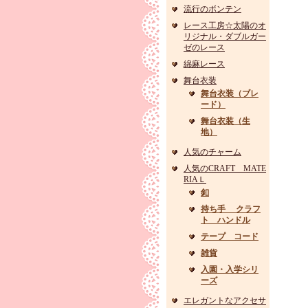
流行のボンテン
レース工房☆太陽のオ
リジナル・ダブルガー
ゼのレース
綿麻レース
舞台衣装
舞台衣装（ブレ
ード）
舞台衣装（生
地）
人気のチャーム
人気のCRAFT MATE
RIAＬ
釦
持ち手 クラフ
ト ハンドル
テープ コード
雑貨
入園・入学シリ
ーズ
エレガントなアクセサ