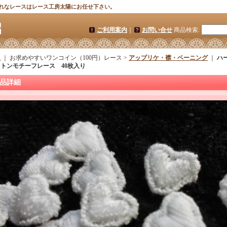
れなレースはレース工房太陽にお任せ下さい。
ご利用案内
｜
お問い合せ
商品検索
:
ム
｜ お求めやすいワンコイン（100円）レース >
アップリケ・襟・ベーニング
｜
ハ
トンモチーフレース 40枚入り
品詳細