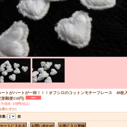
ハートがハートが一杯！！！オフシロのコットンモチーフレース 40枚
定形郵便110円
]
販売価格
:
110円
(税込)
在庫わずか]
数量
:
個
｜
｜