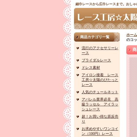
細巾レースから広巾レースまで。おしゃ
ホー
商品カテゴリ一覧
のコッ
流行のアクセサリーレ
商
ース
ブライダルレース
ドレス素材
アイロン接着 レース
工房☆太陽のぴたっと
レース
人気のチュールネット
アパレル業界必見 高
級ラッセル アイラッ
シュレース
超！お買い得な原反売
り
お求めやすいワンコイ
ン（100円）レース