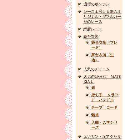
流行のボンテン
レース工房☆太陽のオ
リジナル・ダブルガー
ゼのレース
綿麻レース
舞台衣装
舞台衣装（ブレ
ード）
舞台衣装（生
地）
人気のチャーム
人気のCRAFT MATE
RIAＬ
釦
持ち手 クラフ
ト ハンドル
テープ コード
雑貨
入園・入学シリ
ーズ
エレガントなアクセサ