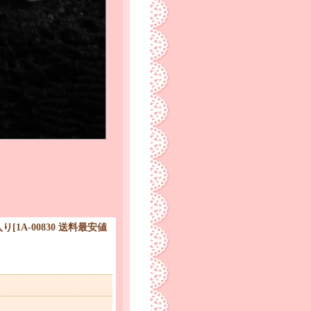
入り
[
1A-00830 送料最安値