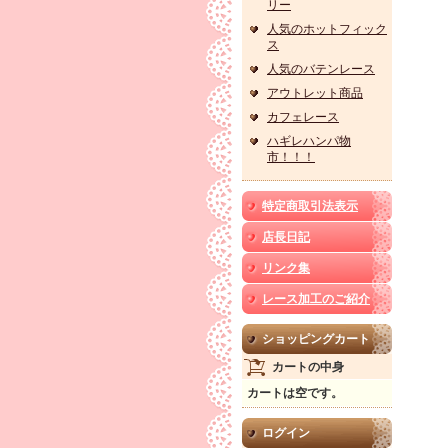
リー
人気のホットフィック
ス
人気のバテンレース
アウトレット商品
カフェレース
ハギレハンパ物
市！！！
特定商取引法表示
店長日記
リンク集
レース加工のご紹介
ショッピングカート
カートの中身
カートは空です。
ログイン