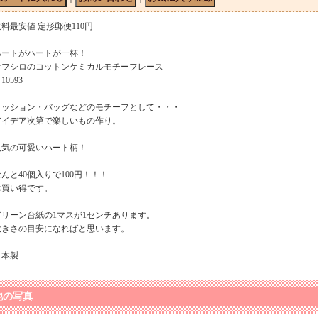
送料最安値 定形郵便110円
ハートがハートが一杯！
オフシロのコットンケミカルモチーフレース
10593
クッション・バッグなどのモチーフとして・・・
アイデア次第で楽しいもの作り。
人気の可愛いハート柄！
なんと40個入りで100円！！！
お買い得です。
グリーン台紙の1マスが1センチあります。
大きさの目安になればと思います。
日本製
他の写真