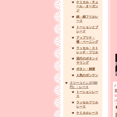
ケミカル・チュ
ール・オーガン
ジ
綿・綿フリルレ
ース
トーションとブ
レード
アップリケ・
襟・ベーニング
ラッセル・スト
レッチ・フリル
流行のボタンイ
ヤリング
ボタン・雑貨
人気のボンテン
スリーコインズ(300
円）・レース
トーションレー
ス
[
ラッセルフリル
レース
ケミカルレース