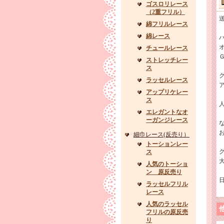
ゴスロリレース
（2重フリル）
綿フリルレース
綿レース
チュールレース
Ｇ
ストレッチレー
ス
ラッセルレース
アップリケレー
ス
エレガントなオ
ーガンジレース
細巾レース(反売り）
トーションレー
ス
人気のトーショ
ン 原反売り
ラッセルフリル
レース
人気のラッセル
フリルの原反売
り