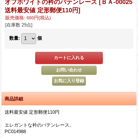
オフホワイトの衿のバテンレース
[ＢＡ-00025
送料最安値 定形郵便110円]
販売価格
:
660円
(税込)
[在庫数 29点]
数量
:
個
商品詳細
送料最安値 定形郵便110円
エレガントな衿のバテンレース。
PC014988