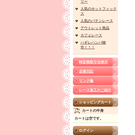
リー
人気のホットフィック
ス
人気のバテンレース
アウトレット商品
カフェレース
ハギレハンパ物
市！！！
特定商取引法表示
店長日記
リンク集
レース加工のご紹介
ショッピングカート
カートの中身
カートは空です。
ログイン