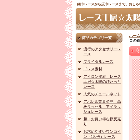
細巾レースから広巾レースまで。おしゃ
ホー
商品カテゴリ一覧
ロの綿
流行のアクセサリーレ
商
ース
ブライダルレース
ドレス素材
アイロン接着 レース
工房☆太陽のぴたっと
レース
人気のチュールネット
アパレル業界必見 高
級ラッセル アイラッ
シュレース
超！お買い得な原反売
り
お求めやすいワンコイ
ン（100円）レース