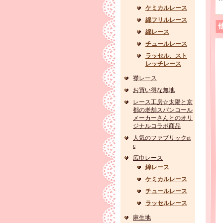
ケミカルレース
綿フリルレース
綿レース
チュールレース
ラッセル、スト
レッチレース
襟レース
お買い得な無地
レース工房☆太陽と京
都の老舗スパンコール
メーカーさんとのオリ
ジナルコラボ商品
人気のファブリックet
c
広巾レース
綿レース
ケミカルレース
チュールレース
ラッセルレース
麻生地