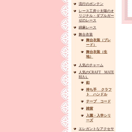
流行のボンテン
レース工房☆太陽のオ
リジナル・ダブルガー
ゼのレース
綿麻レース
舞台衣装
舞台衣装（ブレ
ード）
舞台衣装（生
地）
人気のチャーム
人気のCRAFT MATE
RIAＬ
釦
持ち手 クラフ
ト ハンドル
テープ コード
雑貨
入園・入学シリ
ーズ
エレガントなアクセサ