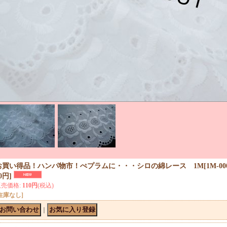
お買い得品！ハンパ物市！ぺプラムに・・・シロの綿レース 1M
[
1M-
0円
]
販売価格
:
110円
(税込)
在庫なし]
｜