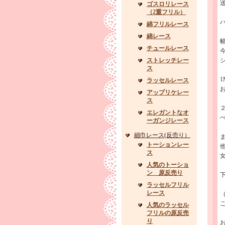
ゴスロリレース
（2重フリル）
綿フリルレース
綿レース
チュールレース
ストレッチレー
ス
1
ラッセルレース
アップリケレー
ス
エレガントなオ
ーガンジレース
細巾レース(反売り）
トーションレー
ス
人気のトーショ
ン 原反売り
ラッセルフリル
レース
人気のラッセル
フリルの原反売
り