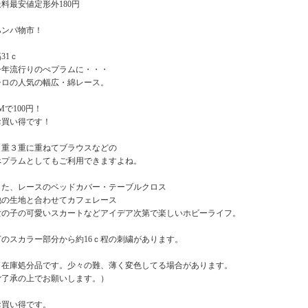
送料最安値定形外180円
ハンパ物市！
幅31ｃ
今年流行りのぺプラムに・・・
シロの人気の幅広・綿レース。
Mで100円！
お買い得です！
２重３重に重ねてブラウスなどの
ぺプラムとしてもご利用できますよね。
また、レースのベッドカバー・テーブルクロス
他の生地と合わせてカフェレース
女の子の可愛いスカートなどアイデア次第で楽しいホビーライフ。
下のスカラー部分から約16ｃ程の刺繍があります。
（在庫処分品です。少々の難、薄く変色してる場合があります。
ご了承の上でお願いします。）
お買い得です。