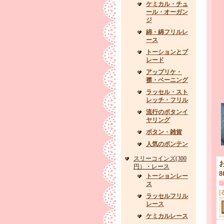
ケミカル・チュ
ール・オーガン
ジ
綿・綿フリルレ
ース
トーションとブ
レード
アップリケ・
襟・ベーニング
ラッセル・スト
レッチ・フリル
流行のボタンイ
ヤリング
ボタン・雑貨
人気のボンテン
スリーコインズ(300
円）・レース
8
トーションレー
ス
[
ラッセルフリル
レース
ケミカルレース