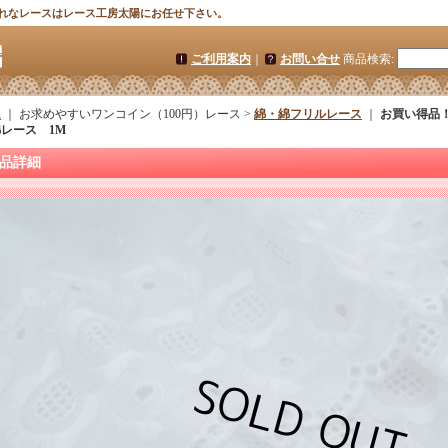
れなレースはレース工房太陽にお任せ下さい。
ご利用案内
｜
お問い合せ
商品検索
:
ム
｜ お求めやすいワンコイン（100円）レース >
綿・綿フリルレース
｜
お買い得品
レース 1M
品詳細