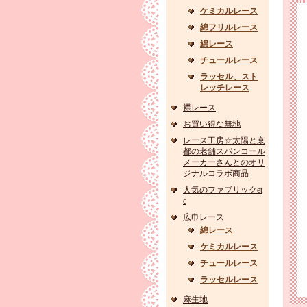
ケミカルレース
綿フリルレース
綿レース
チュールレース
ラッセル、スト
レッチレース
襟レース
お買い得な無地
レース工房☆太陽と京
都の老舗スパンコール
メーカーさんとのオリ
ジナルコラボ商品
人気のファブリックet
c
広巾レース
綿レース
ケミカルレース
チュールレース
ラッセルレース
麻生地