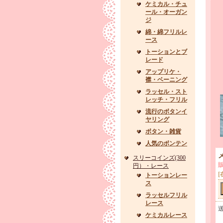
ケミカル・チュ
ール・オーガン
ジ
綿・綿フリルレ
ース
トーションとブ
レード
アップリケ・
襟・ベーニング
ラッセル・スト
レッチ・フリル
流行のボタンイ
ヤリング
ボタン・雑貨
人気のボンテン
スリーコインズ(300
円）・レース
[
トーションレー
ス
ラッセルフリル
レース
ケミカルレース