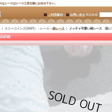
れなレースはレース工房太陽にお任せ下さい。
ご利用案内
｜
お問い合せ
商品検索
:
ム
｜ スリーコインズ(300円）・レース >
綿レース
｜
メッチャ可愛い綿レース 淡い
品詳細