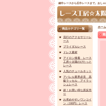
細巾レースから広巾レースまで。おしゃ
ホー
商品カテゴリ一覧
商
流行のアクセサリーレ
ース
ブライダルレース
ドレス素材
アイロン接着 レース
工房☆太陽のぴたっと
レース
人気のチュールネット
アパレル業界必見 高
級ラッセル アイラッ
シュレース
超！お買い得な原反売
り
お求めやすいワンコイ
ン（100円）レース