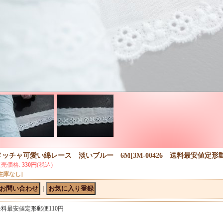
メッチャ可愛い綿レース 淡いブルー 6M
[
3M-00426 送料最安値定形
販売価格
:
330円
(税込)
在庫なし]
｜
送料最安値定形郵便110円