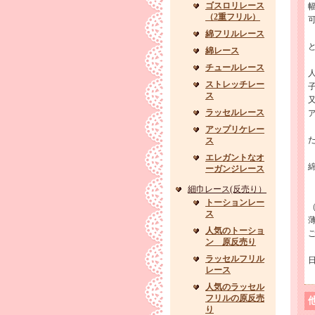
ゴスロリレース
（2重フリル）
綿フリルレース
綿レース
チュールレース
ストレッチレー
ス
ラッセルレース
アップリケレー
ス
エレガントなオ
綿
ーガンジレース
細巾レース(反売り）
トーションレー
ス
人気のトーショ
ン 原反売り
ラッセルフリル
レース
人気のラッセル
フリルの原反売
り