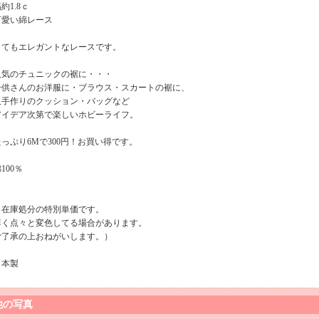
幅約1.8ｃ
可愛い綿レース
とてもエレガントなレースです。
人気のチュニックの裾に・・・
子供さんのお洋服に・ブラウス・スカートの裾に、
又手作りのクッション・バッグなど
アイデア次第で楽しいホビーライフ。
たっぷり6Mで300円！お買い得です。
100％
（在庫処分の特別単価です。
薄く点々と変色してる場合があります。
ご了承の上おねがいします。）
日本製
他の写真