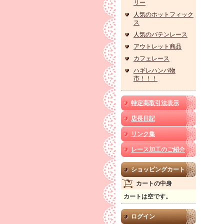
リー
人気のホットフィック
ス
人気のバテンレース
アウトレット商品
カフェレース
ハギレハンパ物
市！！！
特定商取引法表示
店長日記
リンク集
レース加工のご紹介
ショッピングカート
カートの中身
カートは空です。
ログイン