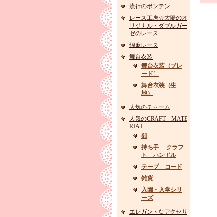
流行のボンテン
レース工房☆太陽のオ
リジナル・ダブルガー
ゼのレース
綿麻レース
舞台衣装
舞台衣装（ブレ
ード）
舞台衣装（生
地）
人気のチャーム
人気のCRAFT MATE
RIAＬ
釦
持ち手 クラフ
ト ハンドル
テープ コード
雑貨
入園・入学シリ
ーズ
エレガントなアクセサ