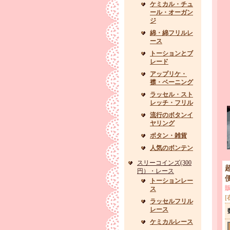
ケミカル・チュ
ール・オーガン
ジ
綿・綿フリルレ
ース
トーションとブ
レード
アップリケ・
襟・ベーニング
ラッセル・スト
レッチ・フリル
流行のボタンイ
ヤリング
ボタン・雑貨
人気のボンテン
スリーコインズ(300
円）・レース
便
トーションレー
ス
[
ラッセルフリル
レース
ケミカルレース