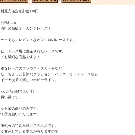
送料最安値定形郵便110円
生地幅約5ｃ
今流行の高級オーガンジレース！
と〜ってもエレガントなオフシロのレースです。
ベビードレス用に生産されたレースです。
とても繊細な商品ですよ！
優雅なレースのブラウス・スカートなど、
また、ちょっと贅沢なクッション・バッグ・カフェレースなど
アイデア次第で楽しいホビーライフ。
っぷり2.5Mで300円！
お買い得です。
カット済の商品のみです。
ご了承お願いいたします。
在庫処分の特別単価にての出品です。
薄く変色している場合が有りますので