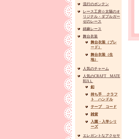
流行のボンテン
レース工房☆太陽のオ
リジナル・ダブルガー
ゼのレース
綿麻レース
舞台衣装
舞台衣装（ブレ
ード）
舞台衣装（生
地）
人気のチャーム
人気のCRAFT MATE
RIAＬ
釦
持ち手 クラフ
ト ハンドル
テープ コード
雑貨
入園・入学シリ
ーズ
エレガントなアクセサ