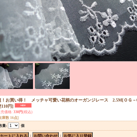
超！お買い得！ メッチャ可愛い花柄のオーガンジレース 2.5M
[
ＯＧ－
110円
]
販売価格
:
330円
(税込)
在庫数 16点]
数量
:
個
｜
｜