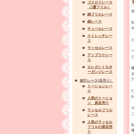
ゴスロリレース
（2重フリル）
綿フリルレース
綿レース
チュールレース
ストレッチレー
ス
ラッセルレース
アップリケレー
ス
エレガントなオ
ーガンジレース
細巾レース(反売り）
トーションレー
た
ス
人気のトーショ
ン 原反売り
ラッセルフリル
レース
人気のラッセル
フリルの原反売
り