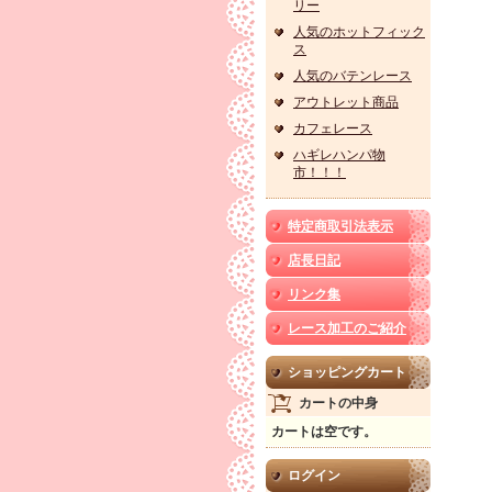
リー
人気のホットフィック
ス
人気のバテンレース
アウトレット商品
カフェレース
ハギレハンパ物
市！！！
特定商取引法表示
店長日記
リンク集
レース加工のご紹介
ショッピングカート
カートの中身
カートは空です。
ログイン