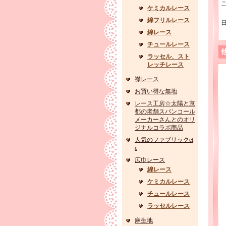
ケミカルレース
綿フリルレース
綿レース
チュールレース
ラッセル、スト
レッチレース
襟レース
お買い得な無地
レース工房☆太陽と京
都の老舗スパンコール
メーカーさんとのオリ
ジナルコラボ商品
人気のファブリックet
c
広巾レース
綿レース
ケミカルレース
チュールレース
ラッセルレース
麻生地