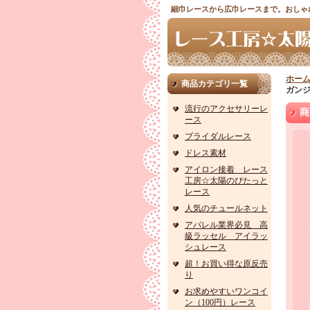
細巾レースから広巾レースまで。おしゃ
ホー
商品カテゴリ一覧
ガンジ
流行のアクセサリーレ
商
ース
ブライダルレース
ドレス素材
アイロン接着 レース
工房☆太陽のぴたっと
レース
人気のチュールネット
アパレル業界必見 高
級ラッセル アイラッ
シュレース
超！お買い得な原反売
り
お求めやすいワンコイ
ン（100円）レース