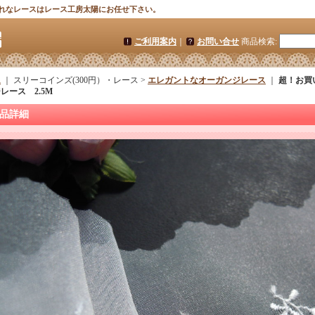
れなレースはレース工房太陽にお任せ下さい。
ご利用案内
｜
お問い合せ
商品検索
:
ム
｜ スリーコインズ(300円）・レース >
エレガントなオーガンジレース
｜
超！お買
レース 2.5M
品詳細