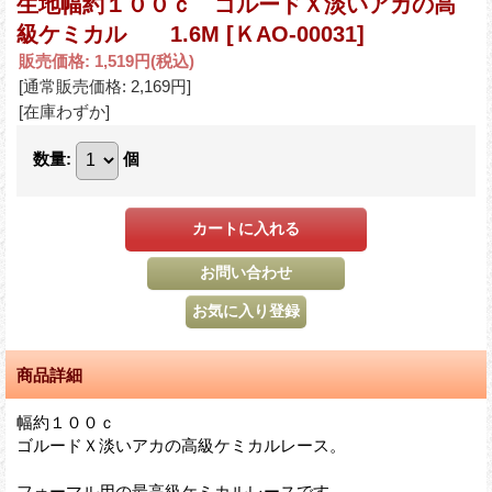
生地幅約１００ｃ ゴルードＸ淡いアカの高
級ケミカル 1.6M
[ＫAO-00031]
販売価格
:
1,519円
(税込)
[通常販売価格
:
2,169円
]
[在庫わずか]
数量
:
個
商品詳細
幅約１００ｃ
ゴルードＸ淡いアカの高級ケミカルレース。
フォーマル用の最高級ケミカルレースです。