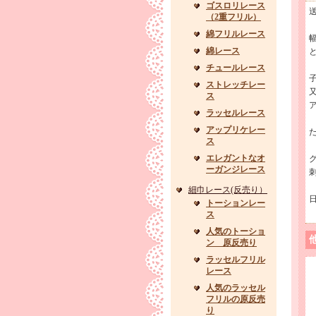
ゴスロリレース
（2重フリル）
綿フリルレース
綿レース
チュールレース
ストレッチレー
ス
ラッセルレース
アップリケレー
ス
エレガントなオ
グ
ーガンジレース
細巾レース(反売り）
トーションレー
ス
人気のトーショ
ン 原反売り
ラッセルフリル
レース
人気のラッセル
フリルの原反売
り