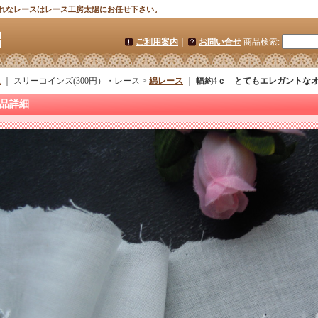
れなレースはレース工房太陽にお任せ下さい。
ご利用案内
｜
お問い合せ
商品検索
:
ム
｜ スリーコインズ(300円）・レース >
綿レース
｜
幅約4ｃ とてもエレガントな
品詳細