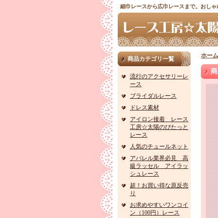
細巾レースから広巾レースまで。おしゃ
ホー
商品カテゴリ一覧
商
流行のアクセサリーレ
ース
ブライダルレース
ドレス素材
アイロン接着 レース
工房☆太陽のぴたっと
レース
人気のチュールネット
アパレル業界必見 高
級ラッセル アイラッ
シュレース
超！お買い得な原反売
り
お求めやすいワンコイ
ン（100円）レース