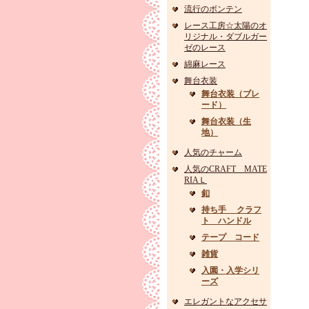
流行のボンテン
レース工房☆太陽のオ
リジナル・ダブルガー
ゼのレース
綿麻レース
舞台衣装
舞台衣装（ブレ
ード）
舞台衣装（生
地）
人気のチャーム
人気のCRAFT MATE
RIAＬ
釦
持ち手 クラフ
ト ハンドル
テープ コード
雑貨
入園・入学シリ
ーズ
エレガントなアクセサ