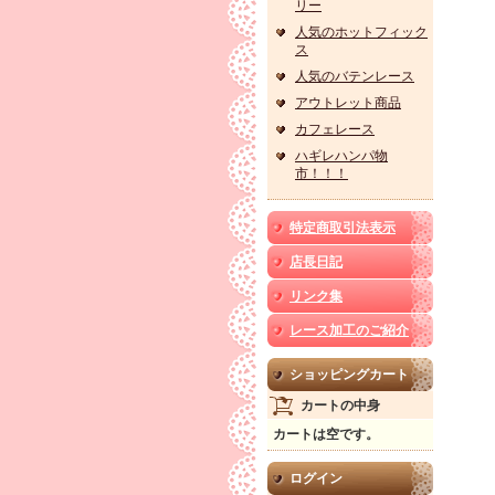
リー
人気のホットフィック
ス
人気のバテンレース
アウトレット商品
カフェレース
ハギレハンパ物
市！！！
特定商取引法表示
店長日記
リンク集
レース加工のご紹介
ショッピングカート
カートの中身
カートは空です。
ログイン