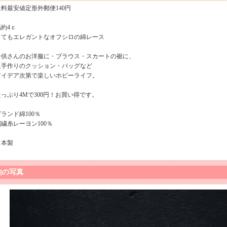
送料最安値定形外郵便140円
幅約4ｃ
とてもエレガントなオフシロの綿レース
子供さんのお洋服に・ブラウス・スカートの裾に、
又手作りのクッション・バッグなど
アイデア次第で楽しいホビーライフ。
たっぷり4Mで300円！お買い得です。
ランド綿100％
刺繍糸レーヨン100％
日本製
他の写真