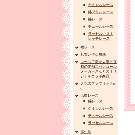
ケミカルレース
綿フリルレース
綿レース
チュールレース
ラッセル、スト
レッチレース
襟レース
お買い得な無地
レース工房☆太陽と京
都の老舗スパンコール
メーカーさんとのオリ
ジナルコラボ商品
人気のファブリックet
c
広巾レース
綿レース
ケミカルレース
チュールレース
ラッセルレース
麻生地