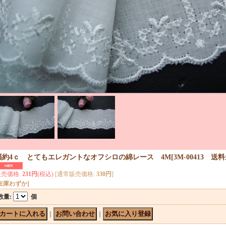
幅約4ｃ とてもエレガントなオフシロの綿レース 4M
[
3M-00413 
販売価格
:
231円
(税込)
[通常販売価格
:
330円
]
在庫わずか]
数量
:
個
｜
｜