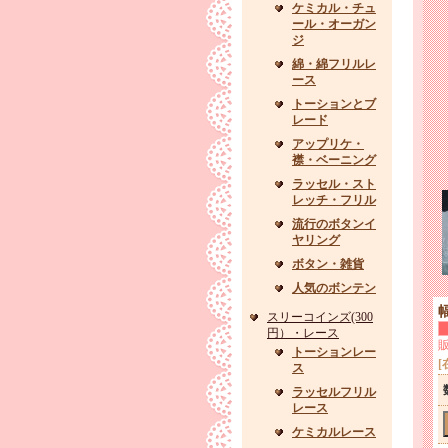
ケミカル・チュ
ール・オーガン
ジ
綿・綿フリルレ
ース
トーションとブ
レード
アップリケ・
襟・ベーニング
ラッセル・スト
レッチ・フリル
流行のボタンイ
ヤリング
ボタン・雑貨
人気のボンテン
スリーコインズ(300
円）・レース
トーションレー
[
ス
ラッセルフリル
レース
ケミカルレース