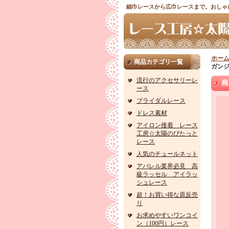
細巾レースから広巾レースまで。おしゃ
ホー
商品カテゴリ一覧
ガンジ
流行のアクセサリーレ
商
ース
ブライダルレース
ドレス素材
アイロン接着 レース
工房☆太陽のぴたっと
レース
人気のチュールネット
アパレル業界必見 高
級ラッセル アイラッ
シュレース
超！お買い得な原反売
り
お求めやすいワンコイ
ン（100円）レース