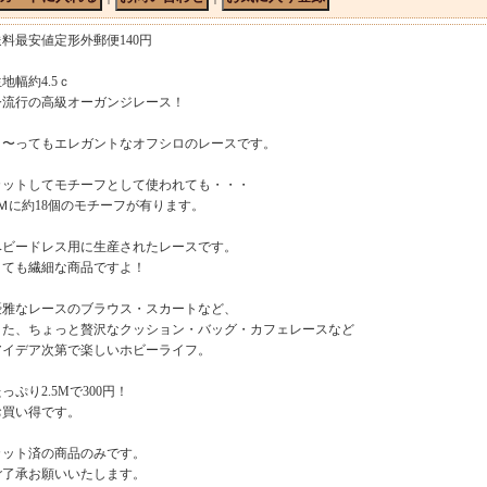
送料最安値定形外郵便140円
生地幅約4.5ｃ
今流行の高級オーガンジレース！
と〜ってもエレガントなオフシロのレースです。
カットしてモチーフとして使われても・・・
1Ｍに約18個のモチーフが有ります。
ベビードレス用に生産されたレースです。
とても繊細な商品ですよ！
優雅なレースのブラウス・スカートなど、
また、ちょっと贅沢なクッション・バッグ・カフェレースなど
アイデア次第で楽しいホビーライフ。
っぷり2.5Mで300円！
お買い得です。
カット済の商品のみです。
ご了承お願いいたします。