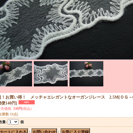
超！お買い得！ メッチャエレガントなオーガンジレース 2.5M
[
ＯＧ－
郵便140円
]
販売価格
:
330円
(税込)
在庫数 19点]
数量
:
個
｜
｜