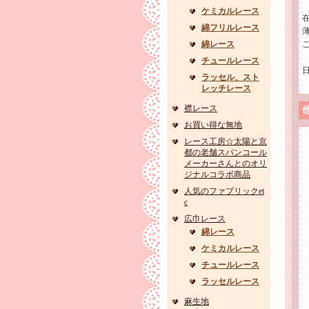
ケミカルレース
綿フリルレース
綿レース
チュールレース
ラッセル、スト
レッチレース
襟レース
お買い得な無地
レース工房☆太陽と京
都の老舗スパンコール
メーカーさんとのオリ
ジナルコラボ商品
人気のファブリックet
c
広巾レース
綿レース
ケミカルレース
チュールレース
ラッセルレース
麻生地