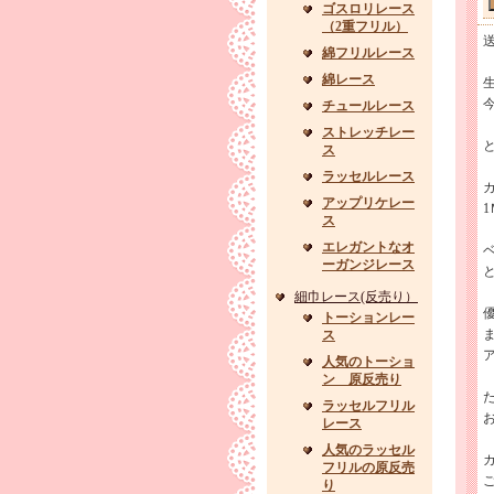
ゴスロリレース
（2重フリル）
綿フリルレース
綿レース
チュールレース
ストレッチレー
ス
ラッセルレース
アップリケレー
ス
エレガントなオ
ーガンジレース
細巾レース(反売り）
トーションレー
ス
人気のトーショ
ン 原反売り
た
ラッセルフリル
レース
人気のラッセル
フリルの原反売
り