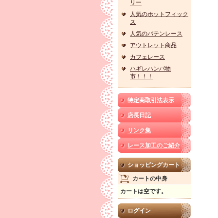
リー
人気のホットフィック
ス
人気のバテンレース
アウトレット商品
カフェレース
ハギレハンパ物
市！！！
特定商取引法表示
店長日記
リンク集
レース加工のご紹介
ショッピングカート
カートの中身
カートは空です。
ログイン