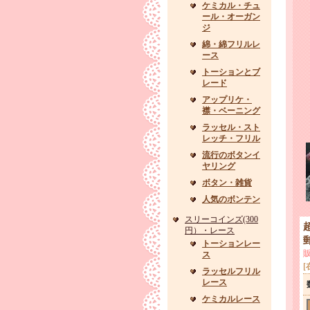
ケミカル・チュ
ール・オーガン
ジ
綿・綿フリルレ
ース
トーションとブ
レード
アップリケ・
襟・ベーニング
ラッセル・スト
レッチ・フリル
流行のボタンイ
ヤリング
ボタン・雑貨
人気のボンテン
スリーコインズ(300
円）・レース
トーションレー
ス
[
ラッセルフリル
レース
ケミカルレース