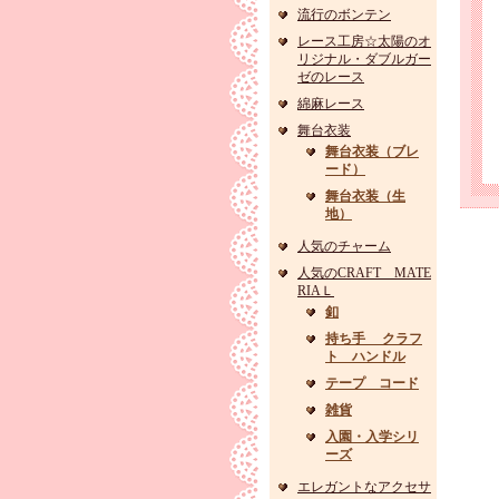
流行のボンテン
レース工房☆太陽のオ
リジナル・ダブルガー
ゼのレース
綿麻レース
舞台衣装
舞台衣装（ブレ
ード）
舞台衣装（生
地）
人気のチャーム
人気のCRAFT MATE
RIAＬ
釦
持ち手 クラフ
ト ハンドル
テープ コード
雑貨
入園・入学シリ
ーズ
エレガントなアクセサ