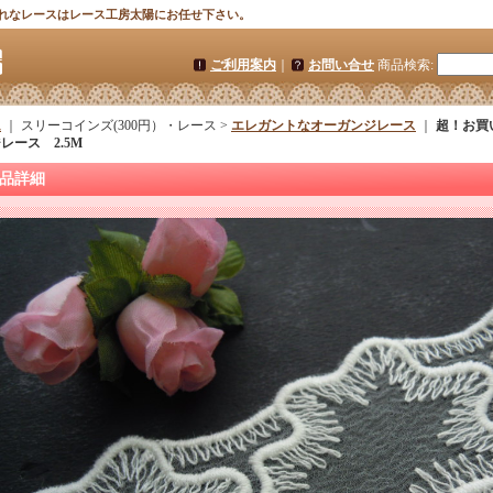
れなレースはレース工房太陽にお任せ下さい。
ご利用案内
｜
お問い合せ
商品検索
:
ム
｜ スリーコインズ(300円）・レース >
エレガントなオーガンジレース
｜
超！お買
レース 2.5M
品詳細