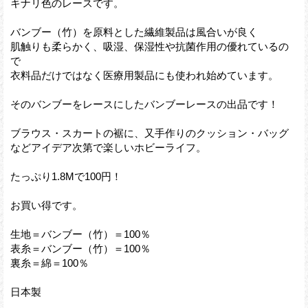
キナリ色のレースです。
バンブー（竹）を原料とした繊維製品は風合いが良く
肌触りも柔らかく、吸湿、保湿性や抗菌作用の優れているの
で
衣料品だけではなく医療用製品にも使われ始めています。
そのバンブーをレースにしたバンブーレースの出品です！
ブラウス・スカートの裾に、又手作りのクッション・バッグ
などアイデア次第で楽しいホビーライフ。
たっぷり1.8Mで100円！
お買い得です。
生地＝バンブー（竹）＝100％
表糸＝バンブー（竹）＝100％
裏糸＝綿＝100％
日本製