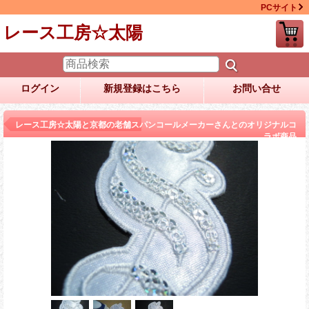
PCサイト
レース工房☆太陽
ログイン
新規登録はこちら
お問い合せ
商品詳細
レース工房☆太陽と京都の老舗スパンコールメーカーさんとのオリジナルコ
ラボ商品