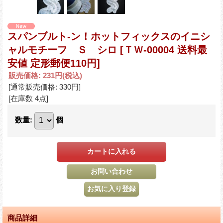
スパンブルト-ン！ホットフィックスのイニシ
ャルモチーフ Ｓ シロ
[ＴＷ-00004 送料最
安値 定形郵便110円]
販売価格
:
231円
(税込)
[通常販売価格
:
330円
]
[在庫数 4点]
数量
:
個
商品詳細