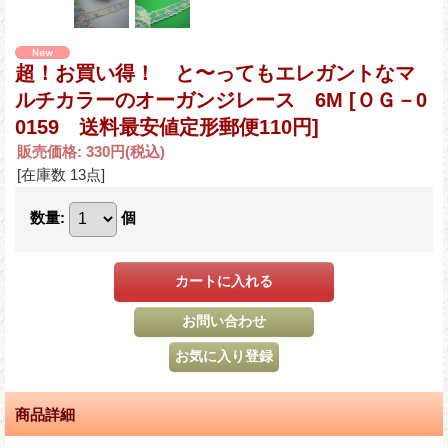
超！お買い得！ と〜ってもエレガントなマ
ルチカラーのオーガンジレース 6M
[ＯＧ－0
0159 送料最安値定形郵便110円]
販売価格
:
330円
(税込)
[在庫数 13点]
数量
:
個
商品詳細