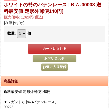
ホワイトの衿のバテンレース
[ＢＡ-00008 送
料最安値 定形外郵便140円]
販売価格
:
1,320円
(税込)
[在庫わずか]
数量
:
個
商品詳細
送料最安値 定形外郵便140円
エレガントな衿のバテンレース。
99225