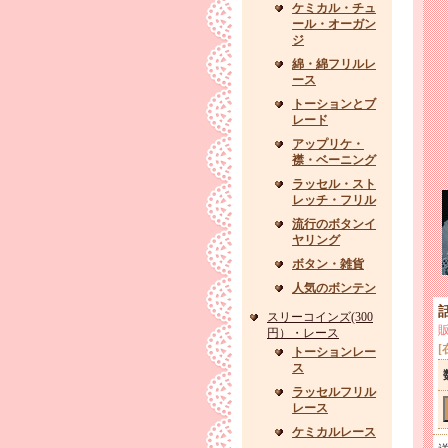
ケミカル・チュ
ール・オーガン
ジ
綿・綿フリルレ
ース
トーションとブ
レード
アップリケ・
襟・ベーニング
ラッセル・スト
レッチ・フリル
流行のボタンイ
ヤリング
ボタン・雑貨
人気のボンテン
スリーコインズ(300
円）・レース
[
トーションレー
ス
ラッセルフリル
レース
ケミカルレース