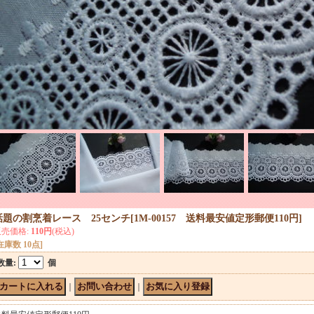
話題の割烹着レース 25センチ
[
1M-00157 送料最安値定形郵便110円
]
販売価格
:
110円
(税込)
在庫数 10点]
数量
:
個
｜
｜