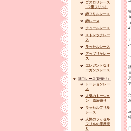
ゴスロリレース
（2重フリル）
綿フリルレース
綿レース
チュールレース
4
ストレッチレー
ス
ラッセルレース
アップリケレー
ス
エレガントなオ
ーガンジレース
細巾レース(反売り）
トーションレー
ス
た
人気のトーショ
ン 原反売り
ラッセルフリル
レース
人気のラッセル
フリルの原反売
り