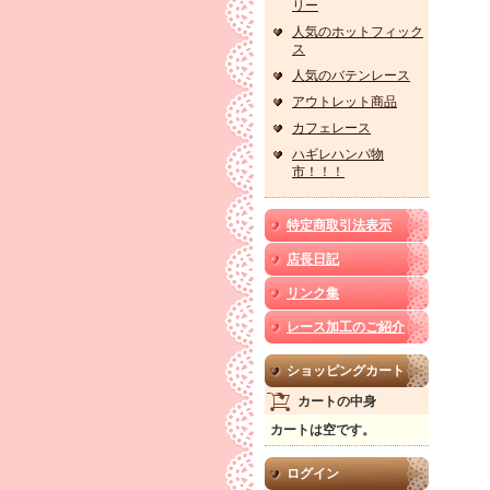
リー
人気のホットフィック
ス
人気のバテンレース
アウトレット商品
カフェレース
ハギレハンパ物
市！！！
特定商取引法表示
店長日記
リンク集
レース加工のご紹介
ショッピングカート
カートの中身
カートは空です。
ログイン