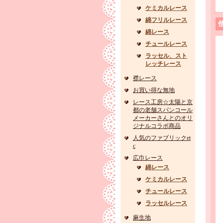
ケミカルレース
綿フリルレース
綿レース
チュールレース
ラッセル、スト
レッチレース
襟レース
お買い得な無地
レース工房☆太陽と京
都の老舗スパンコール
メーカーさんとのオリ
ジナルコラボ商品
人気のファブリックet
c
広巾レース
綿レース
ケミカルレース
チュールレース
ラッセルレース
麻生地