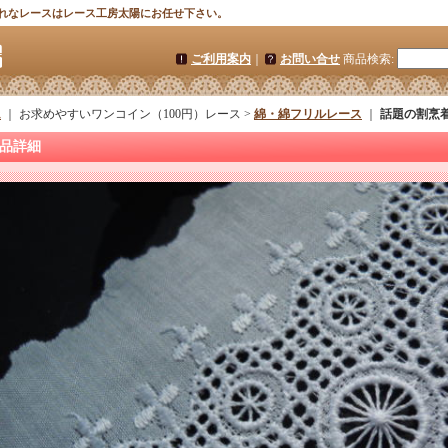
れなレースはレース工房太陽にお任せ下さい。
ご利用案内
｜
お問い合せ
商品検索
:
ム
｜ お求めやすいワンコイン（100円）レース >
綿・綿フリルレース
｜
話題の割烹着
品詳細