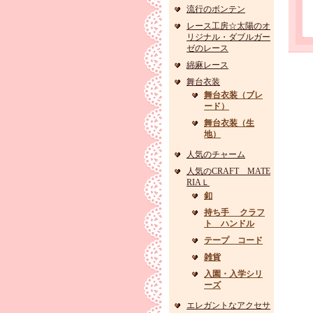
流行のボンテン
レース工房☆太陽のオ
リジナル・ダブルガー
ゼのレース
綿麻レース
舞台衣装
舞台衣装（ブレ
ード）
舞台衣装（生
地）
人気のチャーム
人気のCRAFT MATE
RIAＬ
釦
持ち手 クラフ
ト ハンドル
テープ コード
雑貨
入園・入学シリ
ーズ
エレガントなアクセサ