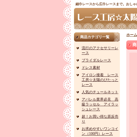
細巾レースから広巾レースまで。おしゃ
ホー
商品カテゴリ一覧
商
流行のアクセサリーレ
ース
ブライダルレース
ドレス素材
アイロン接着 レース
工房☆太陽のぴたっと
レース
人気のチュールネット
アパレル業界必見 高
級ラッセル アイラッ
シュレース
超！お買い得な原反売
り
お求めやすいワンコイ
ン（100円）レース