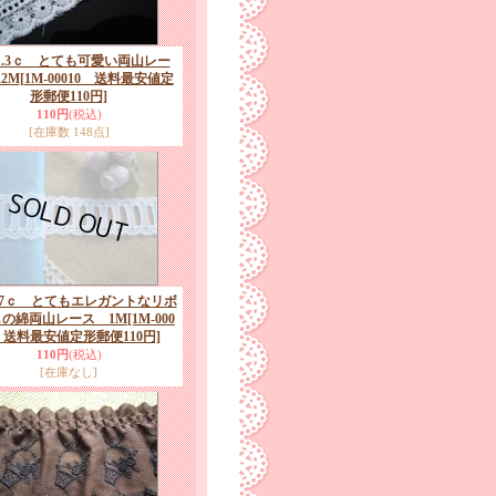
1.3ｃ とても可愛い両山レー
.2M
[1M-00010 送料最安値定
形郵便110円]
110円
(税込)
[在庫数 148点]
.7ｃ とてもエレガントなリボ
しの綿両山レース 1M
[1M-000
 送料最安値定形郵便110円]
110円
(税込)
[在庫なし]