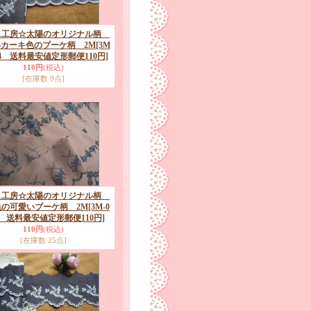
ス工房☆太陽のオリジナル柄
カーキ色のブーケ柄 2M
[3M
154 送料最安値定形郵便110円]
110円
(税込)
[在庫数 9点]
ス工房☆太陽のオリジナル柄
色の可愛いブーケ柄 2M
[3M-0
18 送料最安値定形郵便110円]
110円
(税込)
[在庫数 25点]