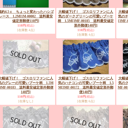
幅約4.5ｃ ちょっと変わったハシゴ
大幅値下げ！ ゴスロリファンに人
大幅
レース 1.2M
[1M-00002 送料最安
気のダークグリーンの可愛いブーケ
気のチ
値定形郵便110円]
柄 1.5M
[3MF-00185 送料最安値定
[3M
形外郵便140円]
110円
(税込)
[在庫数 4点]
110円
(税込)
[在庫数 4点]
大幅値下げ！ ゴスロリファンに人
大幅値下げ！ ゴスロリファンに人
大幅
気のグレーの可愛いブーケ柄 1.5M
気のハナコンの可愛いブーケ柄 1.5
気のク
[3MF-00183 送料最安値定形外郵便
M
[3MF-00172 送料最安値定形外郵
MF-
140円]
便140円]
110円
(税込)
110円
(税込)
[在庫なし]
[在庫数 6点]