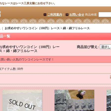
れなレースはレース工房太陽にお任せ下さい。
ご利用案内
｜
お問い合せ
商品検索
:
ム
｜
お求めやすいワンコイン（100円）レース > 綿・綿フリルレース
品一覧
お求めやすいワンコイン（100円）レー
商品並び替え
:
ス > 綿・綿フリルレース
お買い易い人気のワンコインレースです！
録アイテム数
:
88件