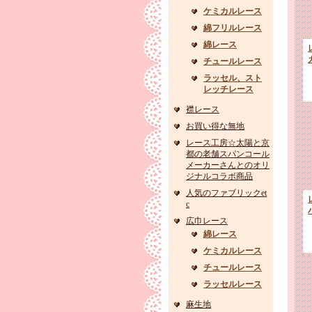
ケミカルレース
綿フリルレース
綿レース
チュールレース
ラッセル、スト
レッチレース
襟レース
お買い得な無地
レース工房☆太陽と京
都の老舗スパンコール
メーカーさんとのオリ
ジナルコラボ商品
人気のファブリックet
c
広巾レース
綿レース
ケミカルレース
チュールレース
ラッセルレース
麻生地