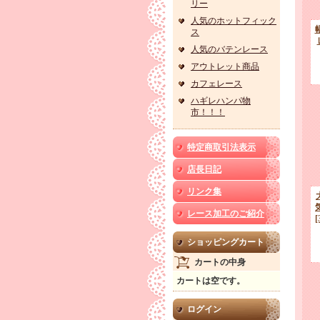
リー
人気のホットフィック
ス
人気のバテンレース
アウトレット商品
カフェレース
ハギレハンパ物
市！！！
特定商取引法表示
店長日記
リンク集
レース加工のご紹介
ショッピングカート
カートの中身
カートは空です。
ログイン