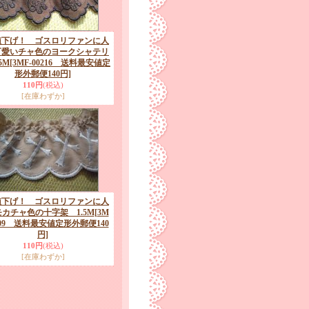
値下げ！ ゴスロリファンに人
可愛いチャ色のヨークシャテリ
5M
[3MF-00216 送料最安値定
形外郵便140円]
110円
(税込)
[在庫わずか]
値下げ！ ゴスロリファンに人
カチャ色の十字架 1.5M
[3M
0209 送料最安値定形外郵便140
円]
110円
(税込)
[在庫わずか]