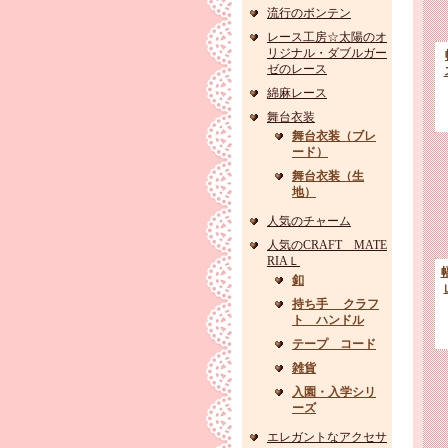
流行のボンテン
レース工房☆太陽のオ
リジナル・ダブルガー
ゼのレース
綿麻レース
舞台衣装
舞台衣装（ブレ
ード）
舞台衣装（生
地）
人気のチャーム
人気のCRAFT MATE
RIAＬ
釦
持ち手 クラフ
ト ハンドル
テープ コード
雑貨
入園・入学シリ
ーズ
エレガントなアクセサ