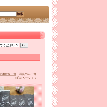
説明付き一覧
写真のみ一覧
«
前のページ
1
|
2