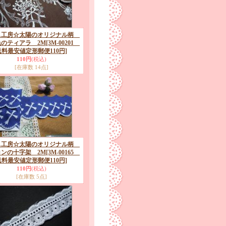
ス工房☆太陽のオリジナル柄
色のティアラ 2M
[3M-00201
送料最安値定形郵便110円]
110円
(税込)
[在庫数 14点]
ス工房☆太陽のオリジナル柄
コンの十字架 2M
[3M-00165
送料最安値定形郵便110円]
110円
(税込)
[在庫数 5点]