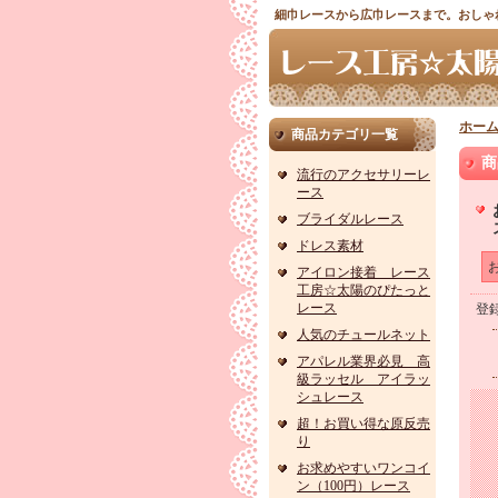
細巾レースから広巾レースまで。おしゃ
ホー
商品カテゴリ一覧
商
流行のアクセサリーレ
ース
ブライダルレース
ドレス素材
アイロン接着 レース
工房☆太陽のぴたっと
レース
登
人気のチュールネット
アパレル業界必見 高
級ラッセル アイラッ
シュレース
超！お買い得な原反売
り
お求めやすいワンコイ
ン（100円）レース