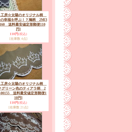
ス工房☆太陽のオリジナル柄
の幸福を呼ぶ！？鳩柄 2M
[3
0160 送料最安値定形郵便110
円]
110円
(税込)
[在庫数 4点]
ス工房☆太陽のオリジナル柄
クグリーン色のティアラ柄 2
M-00155 送料最安値定形郵便1
10円]
110円
(税込)
[在庫数 21点]