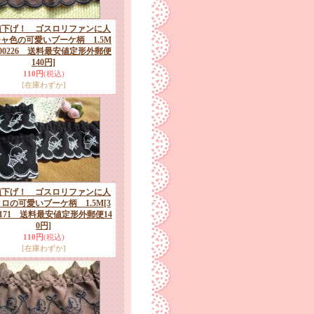
値下げ！ ゴスロリファンに人
ャ色の可愛いブーケ柄 1.5M
F-00226 送料最安値定形外郵便
140円]
110円
(税込)
[在庫わずか]
値下げ！ ゴスロリファンに人
ロの可愛いブーケ柄 1.5M
[3
00171 送料最安値定形外郵便14
0円]
110円
(税込)
[在庫わずか]