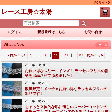
PCサイト
レース工房☆太陽
ログイン
新規登録はこちら
お問い合せ
What's New
ホーム
...
|
|
|
|
...
«
前のページ
1
9
10
11
113
次のページ
»
2021年11月01日
お買い得なスリーコインズ！ ラッセルフリルの新
柄を出品させて頂きました！
2021年10月28日
数量限定！メッチャお買い得なラッセルフリルの
出品です！
2021年10月27日
ちょっと立体的な肌に優しいスーパーコットンの
モチーフ！ スリーコインズのカテゴリーよりお得