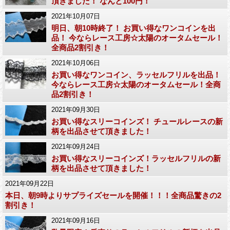
頂きました！ なんと100円！
2021年10月07日
明日、朝10時終了！ お買い得なワンコインを出
品！ 今ならレース工房☆太陽のオータムセール！
全商品2割引き！
2021年10月06日
お買い得なワンコイン、ラッセルフリルを出品！
今ならレース工房☆太陽のオータムセール！全商
品2割引き！
2021年09月30日
お買い得なスリーコインズ！ チュールレースの新
柄を出品させて頂きました！
2021年09月24日
お買い得なスリーコインズ！ラッセルフリルの新
柄を出品させて頂きました！
2021年09月22日
本日、朝9時よりサプライズセールを開催！！！全商品驚きの2
割引き！
2021年09月16日